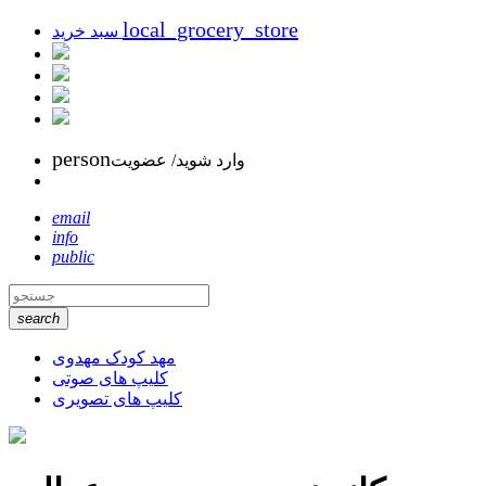
local_grocery_store
سبد خرید
person
وارد شوید/ عضویت
email
info
public
search
مهد کودک مهدوی
کلیپ های صوتی
کلیپ های تصویری