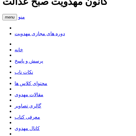
کانون مهدویت صبح عدالت
منو
menu
دوره های مجازی مهدویت
خانه
پرسش و پاسخ
نکات ناب
محتوای کلاس ها
مقالات مهدوی
گالری تصاویر
معرفی کتاب
کانال مهدوی