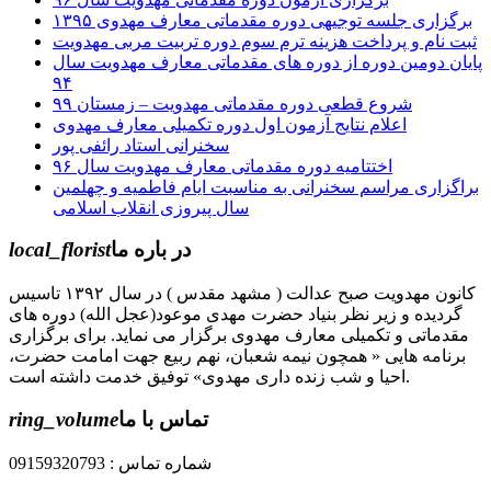
برگزاری جلسه توجیهی دوره مقدماتی معارف مهدوی ۱۳۹۵
ثبت نام و پرداخت هزینه ترم سوم دوره تربیت مربی مهدویت
پایان دومین دوره از دوره های مقدماتی معارف مهدویت سال
۹۴
شروع قطعی دوره مقدماتی مهدویت – زمستان ۹۹
اعلام نتایج آزمون اول دوره تکمیلی معارف مهدوی
سخنرانی استاد رائفی پور
اختتامیه دوره مقدماتی معارف مهدویت سال ۹۶
براگزاری مراسم سخنرانی به مناسبت ایام فاطمیه و چهلمین
سال پیروزی انقلاب اسلامی
در باره ما
local_florist
کانون مهدویت صبح عدالت ( مشهد مقدس ) در سال ۱۳۹۲ تاسیس
گردیده و زیر نظر بنیاد حضرت مهدی موعود(عجل الله) دوره های
مقدماتی و تکمیلی معارف مهدوی برگزار می نماید. برای برگزاری
برنامه هایی « همچون نیمه شعبان، نهم ربیع جهت امامت حضرت،
احیا و شب زنده داری مهدوی» توفیق خدمت داشته است.
تماس با ما
ring_volume
شماره تماس : 09159320793