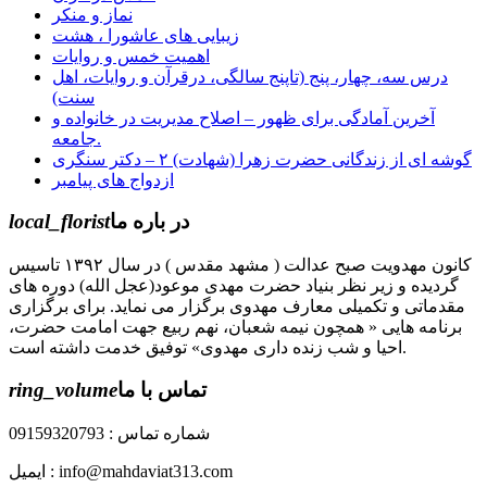
نماز و منکر
زیبایی های عاشورا ، هشت
اهمیت خمس و روایات
درس سه، چهار، پنج (تاپنج سالگی، درقرآن و روایات، اهل
سنت)
آخرین آمادگی برای ظهور – اصلاح مدیریت در خانواده و
جامعه.
گوشه ای از زندگانی حضرت زهرا (شهادت) ۲ – دکتر سنگری
ازدواج های پیامبر
در باره ما
local_florist
کانون مهدویت صبح عدالت ( مشهد مقدس ) در سال ۱۳۹۲ تاسیس
گردیده و زیر نظر بنیاد حضرت مهدی موعود(عجل الله) دوره های
مقدماتی و تکمیلی معارف مهدوی برگزار می نماید. برای برگزاری
برنامه هایی « همچون نیمه شعبان، نهم ربیع جهت امامت حضرت،
احیا و شب زنده داری مهدوی» توفیق خدمت داشته است.
تماس با ما
ring_volume
شماره تماس : 09159320793
ایمیل : info@mahdaviat313.com