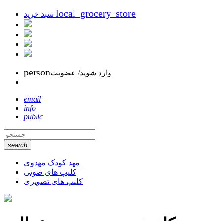
local_grocery_store
سبد خرید
person
وارد شوید/ عضویت
email
info
public
search
مهد کودک مهدوی
کلیپ های صوتی
کلیپ های تصویری