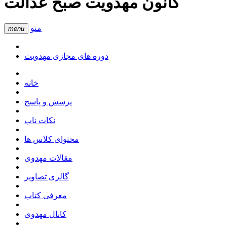
کانون مهدویت صبح عدالت
منو
menu
دوره های مجازی مهدویت
خانه
پرسش و پاسخ
نکات ناب
محتوای کلاس ها
مقالات مهدوی
گالری تصاویر
معرفی کتاب
کانال مهدوی