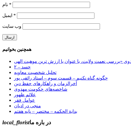
*
نام
*
ایمیل
وب‌ سایت
همچنین بخوانیم
حسد – ۲
تحلیل شخصیت معاویه
چگونه گناه نکنیم – قسمت سوم – استاد رائفی پور
آخرالزمان و راهکارهای حفظ دین
شاخصه‌های حکومت مهدوی
علائم ظهور
عوامل فقر
منجی در ادیان
بدایة الحکمه – مختصر – پایه هفتم
در باره ما
local_florist