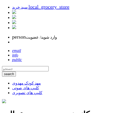
local_grocery_store
سبد خرید
person
وارد شوید/ عضویت
email
info
public
search
مهد کودک مهدوی
کلیپ های صوتی
کلیپ های تصویری