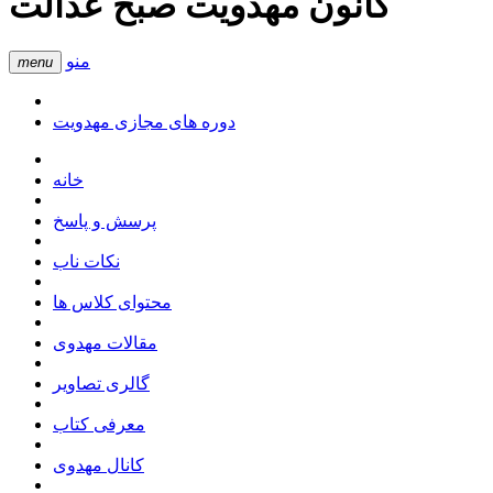
کانون مهدویت صبح عدالت
منو
menu
دوره های مجازی مهدویت
خانه
پرسش و پاسخ
نکات ناب
محتوای کلاس ها
مقالات مهدوی
گالری تصاویر
معرفی کتاب
کانال مهدوی