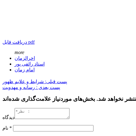
دریافت فایل pdf
more
اخرالزمان
استاد رائفی پور
امام زمان
پست قبلی: شرایط و علایم ظهور
پست بعدی : رسانه و مهدویت
دیدگاه
*
نام