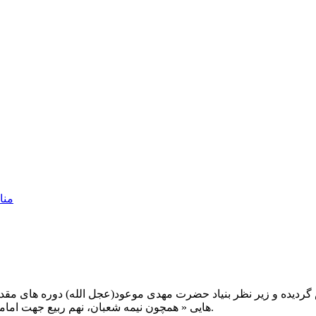
منا
یت صبح عدالت ( مشهد مقدس ) در سال ۱۳۹۲ تاسیس گردیده و زیر نظر بنیاد حضرت مهدی موعود(ع
هایی « همچون نیمه شعبان، نهم ربیع جهت امامت حضرت، احیا و شب زنده داری مهدوی» توفیق خدمت داشته است.