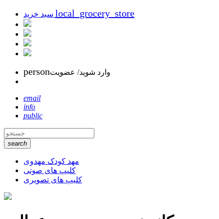
local_grocery_store
سبد خرید
person
وارد شوید/ عضویت
email
info
public
search
مهد کودک مهدوی
کلیپ های صوتی
کلیپ های تصویری