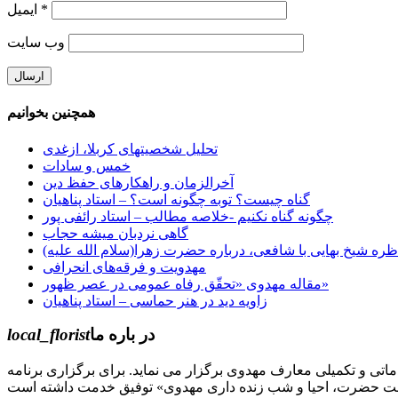
*
ایمیل
وب‌ سایت
همچنین بخوانیم
تحلیل شخصیتهای کربلا، ازغدی
خمس و سادات
آخرالزمان و راهکارهای حفظ دین
گناه چیست؟ توبه چگونه است؟ – استاد پناهیان
چگونه گناه نکنیم -خلاصه مطالب – استاد رائفی پور
گاهی نردبان میشه حجاب
ظره شیخ بهایی با شافعی، درباره حضرت زهرا(سلام الله علیه)
مهدویت و فرقه‌های انحرافی
مقاله مهدوی «تحقّق رفاه عمومی در عصر ظهور»
زاویه دید در هنر حماسی – استاد پناهیان
در باره ما
local_florist
جل الله) دوره های مقدماتی و تکمیلی معارف مهدوی برگزار می نماید. برای برگزاری برنامه