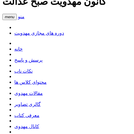
کانون مهدویت صبح عدالت
منو
menu
دوره های مجازی مهدویت
خانه
پرسش و پاسخ
نکات ناب
محتوای کلاس ها
مقالات مهدوی
گالری تصاویر
معرفی کتاب
کانال مهدوی