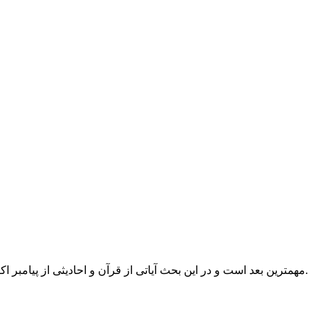
مهمترین بعد است و در این بحث آیاتی از قرآن و احادیثی از پیامبر اکرم(ص)، امام حسین(ع)، امام باقر(ع) و امام صادق(ع) ذکر شده است.