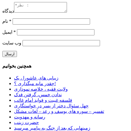
دیدگاه
*
نام
*
ایمیل
وب‌ سایت
همچنین بخوانیم
زیبایی های عاشورا ، یک
چقدر مایه میگذاری ؟!
ولایت فقیه ، خلاصه نموداری
ندادن خمس، گرفتن فدک
فلسفه غیبت و فواید امام غائب
چهل سئوال دختر از پسر در خواستگاری
تفسیر – سوره های یوسف و رعد – لغات مشکل
رسانه و مهدویت
حضرت زینب
زمینهایی که بعد از جنگ به پیامبر میرسید