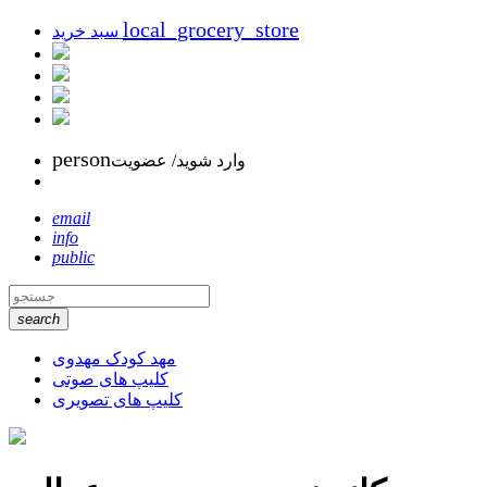
local_grocery_store
سبد خرید
person
وارد شوید/ عضویت
email
info
public
search
مهد کودک مهدوی
کلیپ های صوتی
کلیپ های تصویری