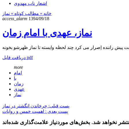
اشعار ناب مهدوی
خانه
» مطالب کوتاه »
نماز
access_alarm
1394/09/18
نماز، عهدی با امام زمان
دریافت فایل pdf
more
امام
با
زمان
عهدی
نماز
پست قبلی: چرخاندن انگشتر در نماز
پست بعدی : اهمیت خمس و روایات