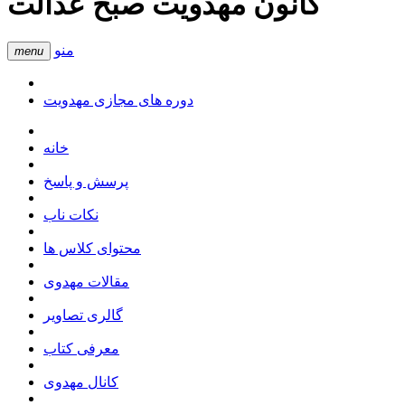
کانون مهدویت صبح عدالت
منو
menu
دوره های مجازی مهدویت
خانه
پرسش و پاسخ
نکات ناب
محتوای کلاس ها
مقالات مهدوی
گالری تصاویر
معرفی کتاب
کانال مهدوی