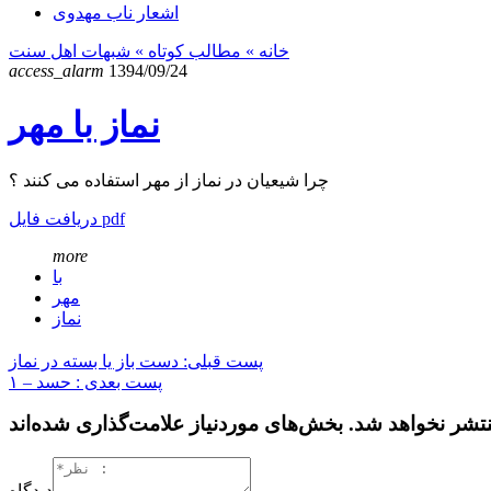
اشعار ناب مهدوی
خانه
» مطالب کوتاه »
شبهات اهل سنت
access_alarm
1394/09/24
نماز با مهر
چرا شیعیان در نماز از مهر استفاده می کنند ؟
دریافت فایل pdf
more
با
مهر
نماز
پست قبلی: دست باز یا بسته در نماز
پست بعدی : حسد – ۱
دیدگاه