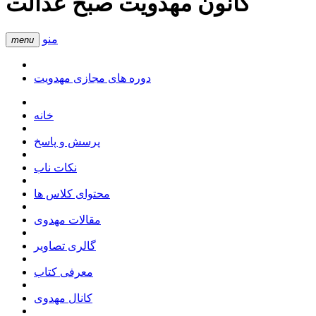
کانون مهدویت صبح عدالت
منو
menu
دوره های مجازی مهدویت
خانه
پرسش و پاسخ
نکات ناب
محتوای کلاس ها
مقالات مهدوی
گالری تصاویر
معرفی کتاب
کانال مهدوی