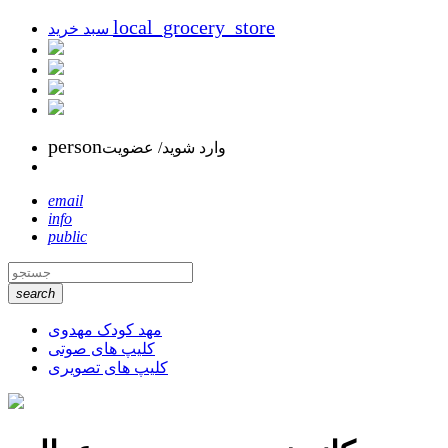
local_grocery_store
سبد خرید
person
وارد شوید/ عضویت
email
info
public
search
مهد کودک مهدوی
کلیپ های صوتی
کلیپ های تصویری