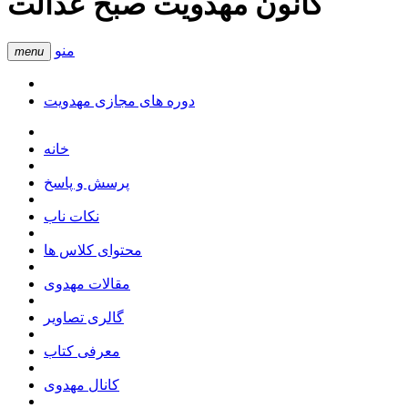
کانون مهدویت صبح عدالت
منو
menu
دوره های مجازی مهدویت
خانه
پرسش و پاسخ
نکات ناب
محتوای کلاس ها
مقالات مهدوی
گالری تصاویر
معرفی کتاب
کانال مهدوی