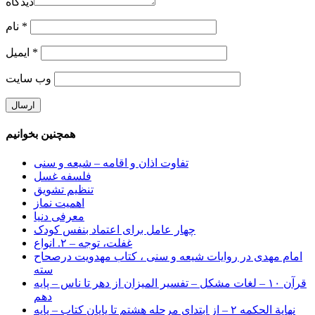
دیدگاه
*
نام
*
ایمیل
وب‌ سایت
همچنین بخوانیم
تفاوت اذان و اقامه – شیعه و سنی
فلسفه غسل
تنظیم تشویق
اهمیت نماز
معرفی دنیا
چهار عامل برای اعتماد بنفس کودک
غفلت، توجه – ۲. انواع
امام مهدی در روایات شیعه و سنی ، کتاب مهدویت درصحاح
سته
قرآن ۱۰ – لغات مشکل – تفسیر المیزان از دهر تا ناس – پایه
دهم
نهایة الحکمه ۲ – از ابتدای مرحله هشتم تا پایان کتاب – پایه