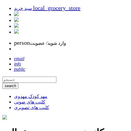
local_grocery_store
سبد خرید
person
وارد شوید/ عضویت
email
info
public
search
مهد کودک مهدوی
کلیپ های صوتی
کلیپ های تصویری