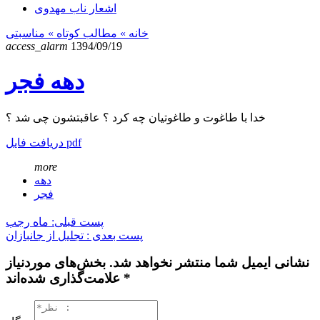
اشعار ناب مهدوی
خانه
» مطالب کوتاه »
مناسبتی
access_alarm
1394/09/19
دهه فجر
خدا با طاغوت و طاغوتیان چه کرد ؟ عاقبتشون چی شد ؟
دریافت فایل pdf
more
دهه
فجر
پست قبلی: ماه رجب
پست بعدی : تجلیل از جانبازان
نشانی ایمیل شما منتشر نخواهد شد. بخش‌های موردنیاز
علامت‌گذاری شده‌اند *