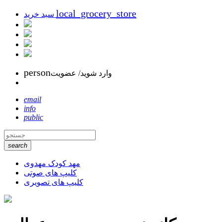
local_grocery_store
سبد خرید
person
وارد شوید/ عضویت
email
info
public
search
مهد کودک مهدوی
کلیپ های صوتی
کلیپ های تصویری