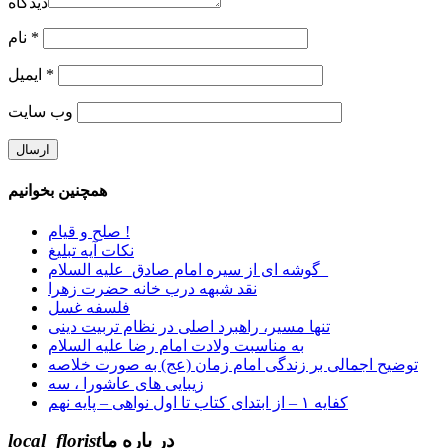
دیدگاه
*
نام
*
ایمیل
وب‌ سایت
همچنین بخوانیم
صلح و قیام !
نکات آیه تبلیغ
گوشه ای از سیره امام صادق_علیه السلام_
نقد شبهه درب خانه حضرت زهرا
فلسفه غسل
تنها مسیر، راهبرد اصلی در نظام تربیت دینی
به مناسبت ولادت امام رضا علیه السلام
توضیح اجمالی بر زندگی امام زمان (عج) به صورت خلاصه
زیبایی های عاشورا ، سه
کفایه ۱ – از ابتدای کتاب تا اول نواهی – پایه نهم
در باره ما
local_florist