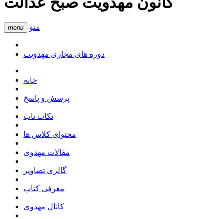
کانون مهدویت صبح عدالت
منو
menu
دوره های مجازی مهدویت
خانه
پرسش و پاسخ
نکات ناب
محتوای کلاس ها
مقالات مهدوی
گالری تصاویر
معرفی کتاب
کانال مهدوی