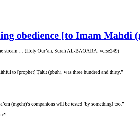
ning obedience [to Imam Mahdi 
u at the stream … (Holy Qur’an, Surah AL-BAQARA, verse249)
hful to [prophet] Ṭālūt (pbuh), was three hundred and thirty.”
a’em (mgehr)’s companions will be tested [by something] too.”
an?!