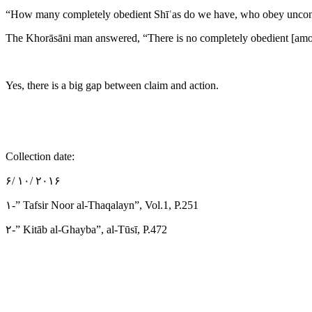
“How many completely obedient Shīʿas do we have, who obey uncond
The Khorāsāni man answered, “There is no completely obedient [amo
Yes, there is a big gap between claim and action.
Collection date:
۶/ ۱۰/ ۲۰۱۶
۱-” Tafsir Noor al-Thaqalayn”, Vol.1, P.251
۲-” Kitāb al-Ghayba”, al-Tūsī, P.472