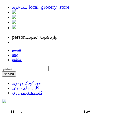
local_grocery_store
سبد خرید
person
وارد شوید/ عضویت
email
info
public
search
مهد کودک مهدوی
کلیپ های صوتی
کلیپ های تصویری