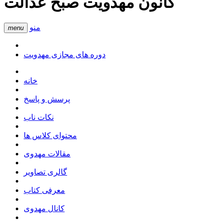
کانون مهدویت صبح عدالت
منو
menu
دوره های مجازی مهدویت
خانه
پرسش و پاسخ
نکات ناب
محتوای کلاس ها
مقالات مهدوی
گالری تصاویر
معرفی کتاب
کانال مهدوی