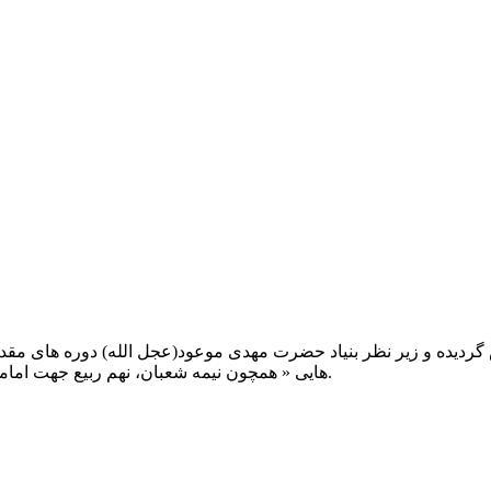
یت صبح عدالت ( مشهد مقدس ) در سال ۱۳۹۲ تاسیس گردیده و زیر نظر بنیاد حضرت مهدی موعود(ع
هایی « همچون نیمه شعبان، نهم ربیع جهت امامت حضرت، احیا و شب زنده داری مهدوی» توفیق خدمت داشته است.