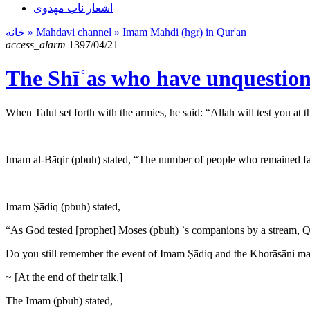
اشعار ناب مهدوی
خانه
» Mahdavi channel »
Imam Mahdi (hgr) in Qur'an
access_alarm
1397/04/21
The Shīʿas who have unquestio
When Talut set forth with the armies, he said: “Allah will test yo
Imam al-Bāqir (pbuh) stated, “The number of people who remained fait
Imam Ṣādiq (pbuh) stated,
“As God tested [prophet] Moses (pbuh) `s companions by a stream, Q
Do you still remember the event of Imam Ṣādiq and the Khorāsāni m
~ [At the end of their talk,]
The Imam (pbuh) stated,