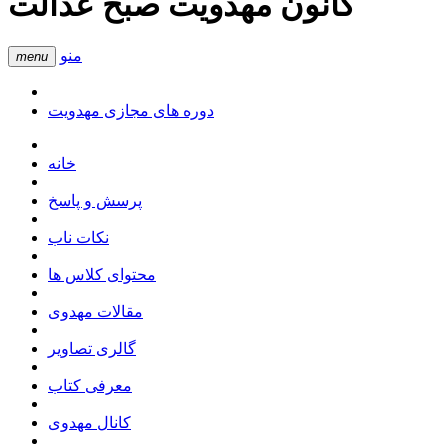
کانون مهدویت صبح عدالت
منو
menu
دوره های مجازی مهدویت
خانه
پرسش و پاسخ
نکات ناب
محتوای کلاس ها
مقالات مهدوی
گالری تصاویر
معرفی کتاب
کانال مهدوی