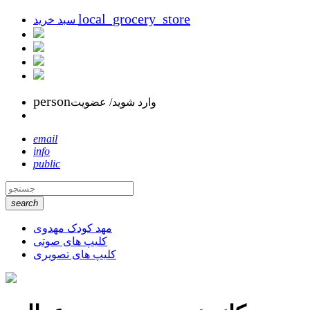
local_grocery_store
سبد خرید
person
وارد شوید/ عضویت
email
info
public
search
مهد کودک مهدوی
کلیپ های صوتی
کلیپ های تصویری