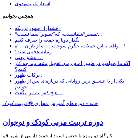
اشعار ناب مهدوی
همچنین بخوانیم
هشدار! «ظهور نزدیکه»
“تقصیر”شمانیست، که”تصویر”شما نیست…
بگذار دوباره جمعه را صرف کنیم
واقعا با این جملات، جگرم سوخت…. آه از یاران… آه…!
زمانه عجیبی ست؛
عشق یعنی …
اگه ما بخواهیم در ظهور امام زمان تعجیل بشه، باید چه کار
کنیم؟
برکات ظهور .
یکی از با عشــق ترین روایاتی که درباره ی پس از ظهور
خوندم …
هیچ کس به من نگفت …
خانه »
دوره های آموزش مجازی
� تربیت کودک
دوره تربیت مربی کودک و نوجوان
کارگاه دو روزه با حضور استاد ارجمند دارینی از شهر قم