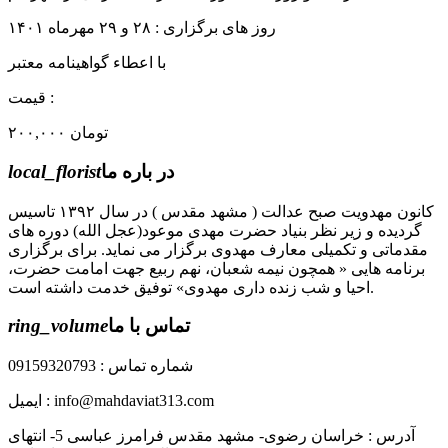
روز های برگزاری : ۲۸ و ۲۹ مهرماه ۱۴۰۱
با اعطاء گواهینامه معتبر
قیمت :
۲۰۰,۰۰۰ تومان
در باره ما
local_florist
کانون مهدویت صبح عدالت ( مشهد مقدس ) در سال ۱۳۹۲ تاسیس
گردیده و زیر نظر بنیاد حضرت مهدی موعود(عجل الله) دوره های
مقدماتی و تکمیلی معارف مهدوی برگزار می نماید. برای برگزاری
برنامه هایی « همچون نیمه شعبان، نهم ربیع جهت امامت حضرت،
احیا و شب زنده داری مهدوی» توفیق خدمت داشته است.
تماس با ما
ring_volume
شماره تماس : 09159320793
ایمیل : info@mahdaviat313.com
آدرس : خراسان رضوی- مشهد مقدس فرامرز عباسی 5- انتهای