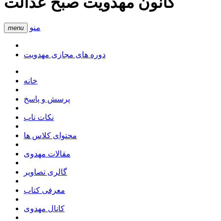
کانون مهدویت صبح عدالت
منو
menu
دوره های مجازی مهدویت
خانه
پرسش و پاسخ
نکات ناب
محتوای کلاس ها
مقالات مهدوی
گالری تصاویر
معرفی کتاب
کانال مهدوی