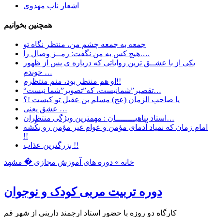
اشعار ناب مهدوی
همچنین بخوانیم
جمعه به جمعه چشم من، منتظر نگاه تو
هیچ کس به من نگفت: رمــز وصال را….
یکی از با عشــق ترین روایاتی که درباره ی پس از ظهور
خوندم …
او هم منتظر بود، منم منتظرم!!
“تقصیر”شمانیست، که”تصویر”شما نیست…
یا صاحب الزمان (عج) مسلم بن عقیل تو کیست !؟
عشق یعنی …
استاد پناهیــــــــان : مهمترین ویژگی منتظران…
امام زمان که نمیاد آدمای مؤمن و عوام غیر مؤمن رو بکُشه
!!
بزرگترین عذاب !!
خانه »
دوره های آموزش مجازی
� مشهد
دوره تربیت مربی کودک و نوجوان
کارگاه دو روزه با حضور استاد ارجمند دارینی از شهر قم