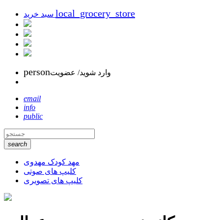
local_grocery_store
سبد خرید
person
وارد شوید/ عضویت
email
info
public
search
مهد کودک مهدوی
کلیپ های صوتی
کلیپ های تصویری