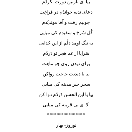
بیا ای نازنین دورت بگردُم
دعای ندبه خواندُم در فراغِت
جونیم رفت و آقا موندیُدم
گُل سُرخ و سفیدم کی میایی
به تنگ اومد دلُم از این جُدایی
سَراپا از غم هجر تو دَردُم
برای دیدن روی چو ماهِت
بیا با دیدنت حاجت رواکن
سحر خیز مدینه کی میایی
بیا یا ابن الحسن دَردُم دوا کن
اَلا ای بی قرینه کی میایی
****************
نوروز- بهار