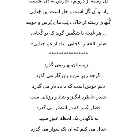
گُل رسته از درونم ، خارش به دل نشسته
یاد تو آن گُل است و خار است این جُدایی
گُلهای رسته از خاک ، لِب های پُرس و جویند
هر غُنچه با شکُفتن گوید که تو کُجایی…
«یابن الحسن کجایی ، داد از غم جدایی»
****************
زمستان،بهار،می گذرد…
اگرچه روزِ من و روزگار می گذرد
دلم خوش است که با یاد یار می گذرد
چقدر خاطره انگیز و شاد و رؤیایی ست
قطار عُمر که در انتظار می گذرد
به ناگهانیِ یک لحظۀ عبورِ سپید
خیال می کنم که آن تک سوار می گذرد