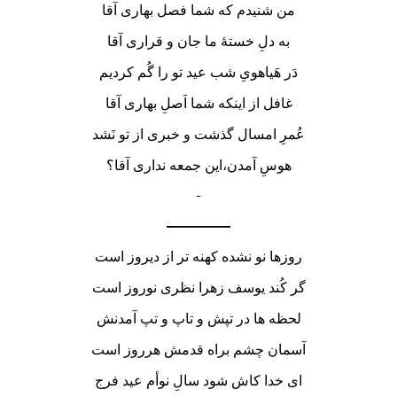
من شنیدم که شما فصل بهاری آقا
به دلِ خستۀ ما جان و قراری آقا
دَر هَیاهویِ شب عید تو را گُم کردیم
غافل از اینکه شما اَصلِ بهاری آقا
عُمرِ امسال گذشت و خبری از تو نَشد
هوسِ آمدن،این جمعه نداری آقا؟
————–
روزها نو نشده کهنه تر از دیروز است
گر کُند یوسف زهرا نظری نوروز است
لحظه ها در تپش و تاپ و تپ آمدنش
آسمان چشم براه قدمش هرروز است
ای خدا کاش شود سالِ نوأم عید فرج