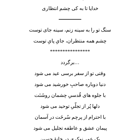
خدایا تا به کی چشم انتظاری
————–
سنگ تو را به سینه زنم، سینه جای توست
چشم همه منتظران، جایِ پایِ توست
****************
برگردد…
وقتی تو از سفر برسی عید می شود
دنیا دوباره صاحبِ خورشید می شود
با جلوه های قُدسیِ چشمان روشَنَت
دلها پُر از تجلّیِ توحید می شود
با احترام از پرچم سُرخَت در آسمان
پیمان عشق و عاطفه تجلیل می شود
یک عمر نوکریِ درِ خانۀ حسین