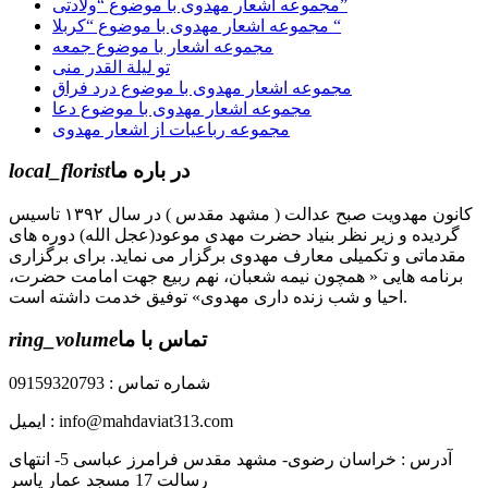
مجموعه اشعار مهدوی با موضوع “ولادتی”
مجموعه اشعار مهدوی با موضوع “کربلا “
مجموعه اشعار با موضوع جمعه
تو لیلة القدر منی
مجموعه اشعار مهدوی با موضوع درد فراق
مجموعه اشعار مهدوی با موضوع دعا
مجموعه رباعیات از اشعار مهدوی
در باره ما
local_florist
کانون مهدویت صبح عدالت ( مشهد مقدس ) در سال ۱۳۹۲ تاسیس
گردیده و زیر نظر بنیاد حضرت مهدی موعود(عجل الله) دوره های
مقدماتی و تکمیلی معارف مهدوی برگزار می نماید. برای برگزاری
برنامه هایی « همچون نیمه شعبان، نهم ربیع جهت امامت حضرت،
احیا و شب زنده داری مهدوی» توفیق خدمت داشته است.
تماس با ما
ring_volume
شماره تماس : 09159320793
ایمیل : info@mahdaviat313.com
آدرس : خراسان رضوی- مشهد مقدس فرامرز عباسی 5- انتهای
رسالت 17 مسجد عمار یاسر