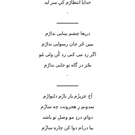
خدایا انتظارُم کیِ سر آید
————–
دریغا چشم بینایی ندارُم
ببین جُز جان رسوایی ندارُم
اگر رد می کنی رد کُن ولی مُو
بجُز در گاه تو جایی ندارُم
————–
آخ عزیزُم یار نازُم دلنوازُم
نمدونم زِ هجرونت چه سازُم
دوایِ دردِ مو وصلِ تو باشد
بیا دردُم دوا کن چاره سازُم