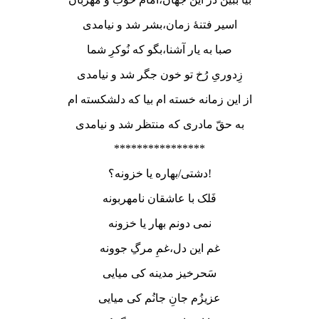
اسیر فتنۀ زمان،بشر شد و نیامدی
صبا به یار آشنا،بگو که نُوکرِ شما
زِدوریِ رُخ تو خون جگر شد و نیامدی
از این زمانه خسته ام بیا که دلشکسته ام
به حقّ مادری که منتظر شد و نیامدی
****************
دشتی/بهاره یا خزونه؟!
فَلک با عاشقان نامهربونه
نمی دونم بهار یا خزونه
غم این دل،غمِ مرگِ جوونه
سَحرخیز مدینه کی میایی
عزیزُم جانِ جانُم کی میایی