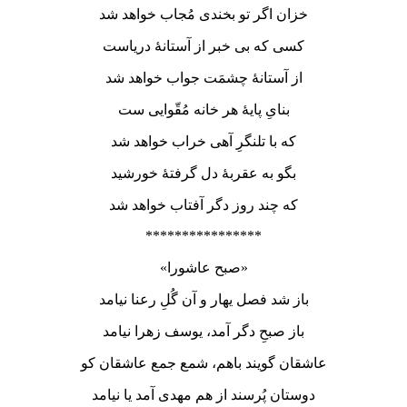
خزان اگر تو بخندی مُجاب خواهد شد
کسی که بی خبر از آستانۀ دریاست
از آستانۀ چشمَت جواب خواهد شد
بنایِ پایۀ هر خانه مُقّوایی ست
که با تلنگرِ آهی خراب خواهد شد
بگو به عقربۀ دل گرفتۀ خورشید
که چند روز دگر آفتاب خواهد شد
****************
«صبح عاشورا»
باز شد فصل یهار و آن گُلِ رعنا نیامد
باز صبحِ دگر آمد، یوسف زهرا نیامد
عاشقان گویند باهم، شمع جمع عاشقان کو
دوستان پُرسند از هم مهدی آمد یا نیامد