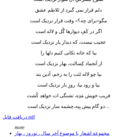
دلم قرار نمی گیرد از تَلاطم عشق
مگو«برای چه؟» وقت قرار نزدیک است
اگر در کَفِ دیوارها گُل و لاله است
عجیب نیست، که دیدار یار نزدیک است
بیا که خانه تکانی کنیم دلها را
از اَنجماد کِسالت، بهار نزدیک است
بیا چو لاله تَنَت را به زخم، آذین بند
بیا و زود بیا، روزِ بار نزدیک است
فریب خویش مَدِه، تشنگی ات خواهد کُشت
دو گام پیش بِنِه،چشمه سار نزدیک است…
دریافت فایل pdf
more
مجموعه اشعار با موضوع آخر سال ، نوروز ، بهار