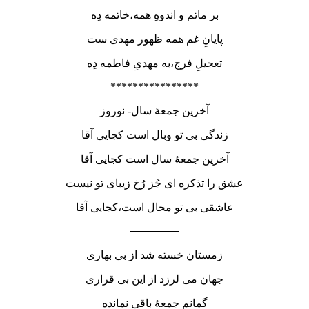
بر ماتم و اندوهِ همه،خاتمه دِه
پایانِ غم همه ظهور مهدی ست
تعجیلِ فرج،به مهدیِ فاطمه دِه
****************
آخرین جمعۀ سال- نوروز
زندگی بی تو وبال است کجایی آقا
آخرین جمعۀ سال است کجایی آقا
عشق را تذکره ای جُز رُخ زیبای تو نیست
عاشقی بی تو محال است،کجایی آقا
————–
زمستان خسته شد از بی بهاری
جهان می لرزد از این بی قراری
گمانم جمعۀ باقی نمانده