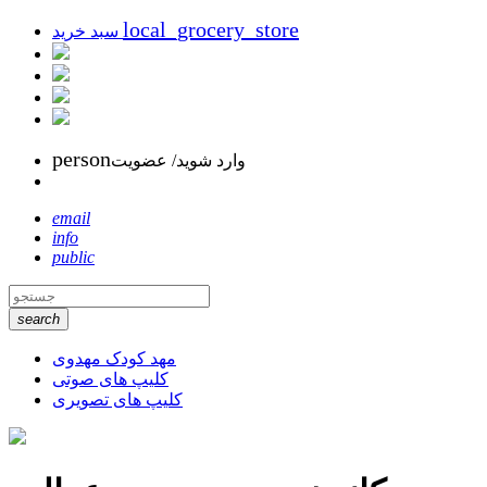
local_grocery_store
سبد خرید
person
وارد شوید/ عضویت
email
info
public
search
مهد کودک مهدوی
کلیپ های صوتی
کلیپ های تصویری