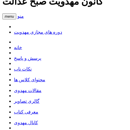
کانون مهدویت صبح عدالت
منو
menu
دوره های مجازی مهدویت
خانه
پرسش و پاسخ
نکات ناب
محتوای کلاس ها
مقالات مهدوی
گالری تصاویر
معرفی کتاب
کانال مهدوی