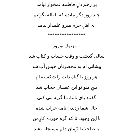
بر زخم دلِ فاطمه غمخوار نیامد
چند روزِ دگر مانده که با ناله بگوئیم
ای اهلِ حرم میرو علمدار نیامد
****************
نزدیک نوروز…
سالی گذشت و وقت حساب و کتاب شد
پیشانی ام به محضرتان خیسِ آب شد
هر روز با گناه دلت را شکسته ام
بینِ منو تو این عصیان حجاب شد
گفتند پای نامۀ ما گریه می کنی
حال شما زِدیدنِ نامه خراب شده
با این وجود، تا که گره خورده کارِمن
یا صاحبَ الزّمانِ دلم مستجاب شد