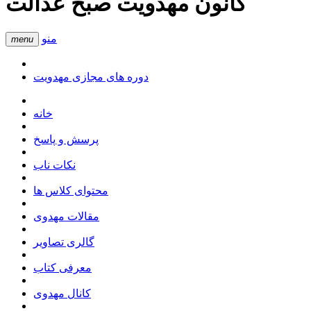
کانون مهدویت صبح عدالت
منو
menu
دوره های مجازی مهدویت
خانه
پرسش و پاسخ
نکات ناب
محتوای کلاس ها
مقالات مهدوی
گالری تصاویر
معرفی کتاب
کانال مهدوی