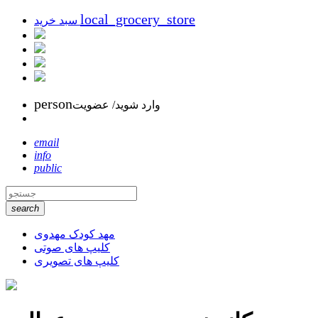
local_grocery_store
سبد خرید
person
وارد شوید/ عضویت
email
info
public
search
مهد کودک مهدوی
کلیپ های صوتی
کلیپ های تصویری