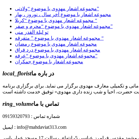
مجموعه اشعار مهدوی با موضوع “ولادتی”
مجموعه اشعار با موضوع آخر سال ، نوروز ، بهار
مجموعه اشعار مهدوی با موضوع “کربلا “
مجموعه اشعار مهدوی با موضوع “محرم و صفر”
تو لیلة القدر منی
مجموعه اشعار مهدوی با موضوع ” متفرقه “
مجموعه اشعار مهدوی با موضوع رمضان
مجموعه اشعار مهدوی با موضوع درد فراق
مجموعه اشعار مهدوی با موضوع “عرفه”
مجموعه اشعار با موضوع جمکران
در باره ما
local_florist
جل الله) دوره های مقدماتی و تکمیلی معارف مهدوی برگزار می نماید. برای برگزاری برنامه
تماس با ما
ring_volume
شماره تماس : 09159320793
ایمیل : info@mahdaviat313.com
رز عباسی 5- انتهای رسالت 17 مسجد عمار یاسر