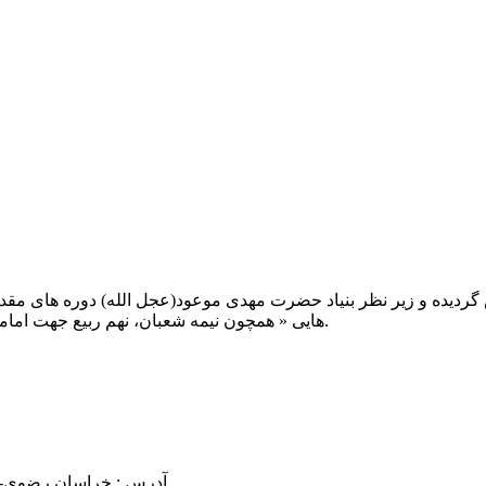
یت صبح عدالت ( مشهد مقدس ) در سال ۱۳۹۲ تاسیس گردیده و زیر نظر بنیاد حضرت مهدی موعود(ع
هایی « همچون نیمه شعبان، نهم ربیع جهت امامت حضرت، احیا و شب زنده داری مهدوی» توفیق خدمت داشته است.
آدرس : خراسان رضوی- مشهد مقدس فرام