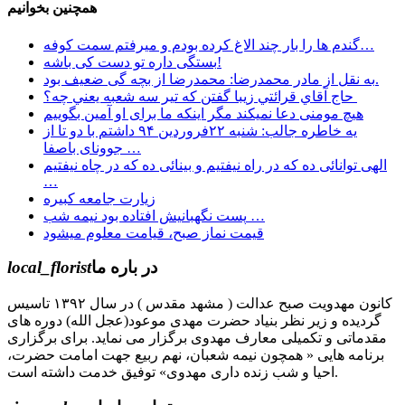
همچنین بخوانیم
گندم ها را بار چند الاغ کرده بودم و میرفتم سمت کوفه…
بستگی داره تو دست کی باشه!
به نقل از مادر محمدرضا: محمدرضا از بچه گی ضعيف بود.
حاج آقاي قرائتي زيبا گفتن كه تير سه شعبه يعني چه؟
هیچ مومنی دعا نمیکند مگر اینکه ما برای او آمین بگوییم
یه خاطره جالب: شنبه ۲۲فروردین ۹۴ داشتم با دو تا از
جوونای باصفا …
الهی توانائی ده که در راه نیفتیم و بینائی ده که در چاه نیفتیم
…
زيارت جامعه كبيره
پست نگهبانیش افتاده بود نیمه شب …
در باره ما
local_florist
کانون مهدویت صبح عدالت ( مشهد مقدس ) در سال ۱۳۹۲ تاسیس
گردیده و زیر نظر بنیاد حضرت مهدی موعود(عجل الله) دوره های
مقدماتی و تکمیلی معارف مهدوی برگزار می نماید. برای برگزاری
برنامه هایی « همچون نیمه شعبان، نهم ربیع جهت امامت حضرت،
احیا و شب زنده داری مهدوی» توفیق خدمت داشته است.