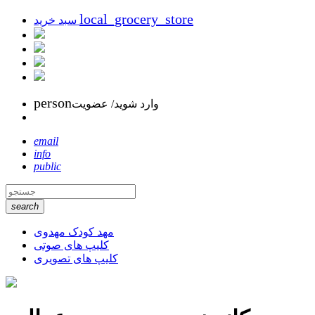
local_grocery_store
سبد خرید
person
وارد شوید/ عضویت
email
info
public
search
مهد کودک مهدوی
کلیپ های صوتی
کلیپ های تصویری