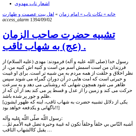
اشعار ناب مهدوی
خانه
» نکات ناب »
امام زمان
»
اهل بیت عصمت و طهارت
access_alarm
1394/09/02
تشبیه حضرت صاحب الزمان
(عج) به شهاب ثاقب .
رسول خدا (صلی الله علیه و آله) فرمودند: مهدى (عليه السلام) از
فرزندان من است اسمش اسم من است و كنيه اش كنيه من، از
نظر اخلاق و خلقت از همه مردم به من شبيه تر است. براى او غيبت
و حيرتى است كه امت هايى در آن دوران گمراه مى شوند سپس
ظاهر مى شود همچون شهابى كه روشنايی مى دهد و به سرعت
حركت مى كند و زمين را از عدل و قسط پر مى كند بعد از آن كه از
ظلم و جور پر شده باشد.
[یکی از دلائل تشبیه حضرت به شهاب ثاقب، اینه که ظهور ایشون
ناگهانی و یکدفعه خواهد بود!!]
رسول اللّه صلّى اللّه عليه وآله:
…أشبه النّاس بي خلقاً وخلقاً تكون له غيبة وحيرة تضل فيه الأُمم ثمّ
يقبل کاالشهاب الثاقب …