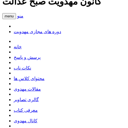
کانون مهدویت صبح عدالت
منو
menu
دوره های مجازی مهدویت
خانه
پرسش و پاسخ
نکات ناب
محتوای کلاس ها
مقالات مهدوی
گالری تصاویر
معرفی کتاب
کانال مهدوی