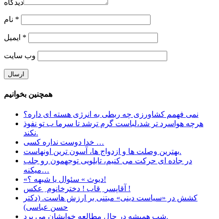
دیدگاه
*
نام
*
ایمیل
وب‌ سایت
همچنین بخوانیم
نمی فهمم کشاورزی چه ربطی به انرژی هسته ای داره؟
هرچه هواسرد تر شد،لباست گرم ترشد تا سرما ب تو نفوذ
نکند.
خدا دوست نداره كسى …
بهترین وصلت ها و ازدواج ها، آسون ترین اونهاست.
در جاده ای حرکت می کنیم، تابلویی توجهمون رو جلب
میکنه…
«دیوث » سئوال یا شبهه ؟!
آقاپسر ِ قاب ! دخترخانوم ِ عکس !
کشش در «سیاست دینی» مبتنی بر ارزش هاست. (دکتر
حسن عباسی)
شب همیشه در حال مطالعه خوابشان می برد.