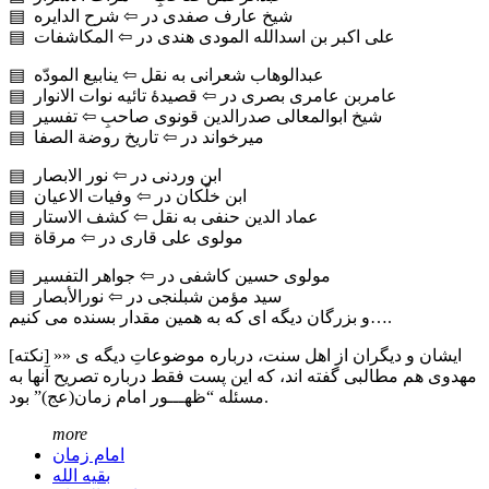
▤ شیخ عارف صفدی در ⇦ شرح الدایره
▤ علی اکبر بن اسدالله المودی هندی در ⇦ المکاشفات
▤ عبدالوهاب شعرانی به نقل ⇦ ینابیع المودّه
▤ عامربن عامری بصری در ⇦ قصیدهٔ تائیه نوات الانوار
▤ شیخ ابوالمعالی صدرالدین قونوی صاحبِ ⇦ تفسیر
▤ میرخواند در ⇦ تاریخ روضة الصفا
▤ ابن وردنی در ⇦ نور الابصار
▤ ابن خلّکان در ⇦ وفیات الاعیان
▤ عماد الدین حنفی به نقل ⇦ کشف الاستار
▤ مولوی علی قاری در ⇦ مرقاة
▤ مولوی حسین کاشفی در ⇦ جواهر التفسیر
▤ سید مؤمن شبلنجی در ⇦ نورالأبصار
و بزرگان دیگه ای که به همین مقدار بسنده می کنیم….
[نکته] »» ایشان و دیگران از اهل سنت، درباره موضوعاتِ دیگه ی
مهدوی هم مطالبی گفته اند، که این پست فقط درباره تصریح آنها به
مسئله “ظهـــور امام زمان(عج)” بود.
more
امام زمان
بقیه الله