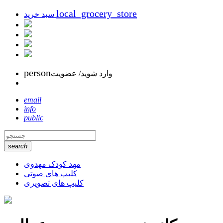
local_grocery_store
سبد خرید
person
وارد شوید/ عضویت
email
info
public
search
مهد کودک مهدوی
کلیپ های صوتی
کلیپ های تصویری