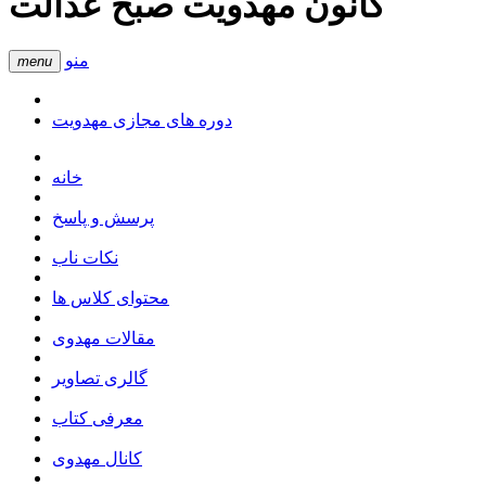
کانون مهدویت صبح عدالت
منو
menu
دوره های مجازی مهدویت
خانه
پرسش و پاسخ
نکات ناب
محتوای کلاس ها
مقالات مهدوی
گالری تصاویر
معرفی کتاب
کانال مهدوی