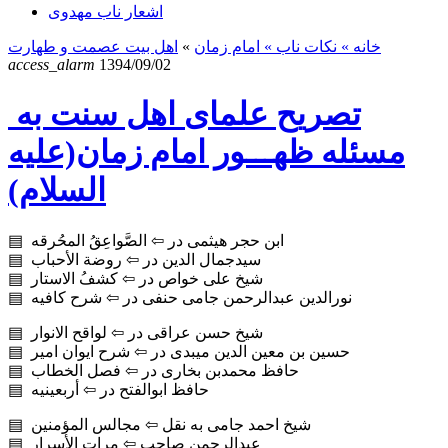
اشعار ناب مهدوی
خانه
» نکات ناب »
امام زمان
»
اهل بیت عصمت و طهارت
access_alarm
1394/09/02
تصریح علمای اهل سنت به
مسئله ظهـــور امام زمان(علیه
السلام)
▤ ابن حجر هیثمی در ⇦ الصَّواعِقُ المحُرقه
▤ سیدجمال الدین در ⇦ روضة الأحباب
▤ شیخ علی خواص در ⇦ کشفُ الاستار
▤ نورالدین عبدالرحمن جامی حنفی در ⇦ شرح کافیه
▤ شیخ حسن عراقی در ⇦ لواقح الانوار
▤ حسین بن معین الدین میبدی در ⇦ شرح ایوان امیر
▤ حافظ محمدبن بخاری در ⇦ فصل الخطاب
▤ حافظ ابوالفتح در ⇦ أربعینیه
▤ شیخ احمد جامی به نقل ⇦ مجالس المؤمنین
▤ عبدالرحمن صاحبِ ⇦ مرات الأسرار