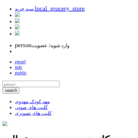
local_grocery_store
سبد خرید
person
وارد شوید/ عضویت
email
info
public
search
مهد کودک مهدوی
کلیپ های صوتی
کلیپ های تصویری