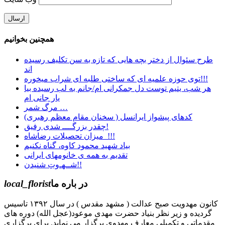
همچنین بخوانیم
طرح سئوال از دختر بچه هایی که تازه به سن تکلیف رسیده
اند
توی حوزه علميه ای كه ساختی طلبه ای شراب ميخوره!!!
هر شب، یتیم توست دل جمکرانی ام/جانم به لب رسیده بیا
یار جانی ام
مرگ شمر …
کدهای پيشواز ایرانسل ( سخنان مقام معظم رهبری)
چقدر بزرگــــ شدی رفیق!
میزان تحصیلات رضاشاه !!!
بیاد شهید محمود کاوه، گناه نکنیم
تقدیم به همه ی خانومهای ایرانی
شــهـ‌وتِ شنیدن!!
در باره ما
local_florist
کانون مهدویت صبح عدالت ( مشهد مقدس ) در سال ۱۳۹۲ تاسیس
گردیده و زیر نظر بنیاد حضرت مهدی موعود(عجل الله) دوره های
مقدماتی و تکمیلی معارف مهدوی برگزار می نماید. برای برگزاری