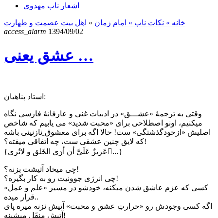
اشعار ناب مهدوی
خانه
» نکات ناب »
امام زمان
»
اهل بیت عصمت و طهارت
access_alarm
1394/09/02
عشق یعنی …
استاد پناهیان:
وقتی به ترجمهٔ «عشـــق» در ادبیات غنی و عارفانهٔ فارسی نگاه
میکنیم، اونو اصطلاحی برای «محبت شدید» می یابیم که شاخص
اصلیش «ازخودگذشتگی» ست! حالا اگه برای معشوق ِنازنینی باشه
که لایق چنین عشقی ست، چه اتفاقی میفته؟!
{عَزیزٌ عَلَیَّ أن أرَی الخَلق و لاتُری…َ}
چی میخاد آتیشت بزنه؟!
چی انرژی جوونیت رو به کار بگیره؟!
کسی که عزم عاشق شدن میکنه، خودشو در مسیر «علم و عمل»
قرار میده..
اگه کسی وجودش رو «حرارتِ عشق و محبت» آتیش نزنه میره پای
آتیش منقَل میشینه!