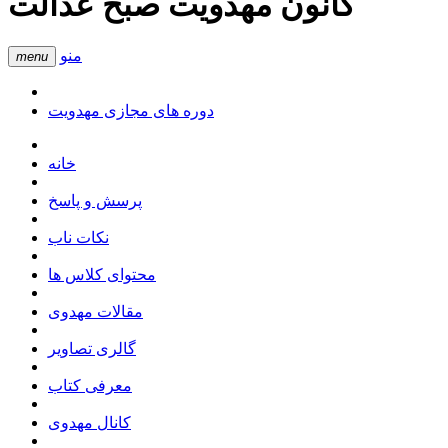
کانون مهدویت صبح عدالت
منو
menu
دوره های مجازی مهدویت
خانه
پرسش و پاسخ
نکات ناب
محتوای کلاس ها
مقالات مهدوی
گالری تصاویر
معرفی کتاب
کانال مهدوی