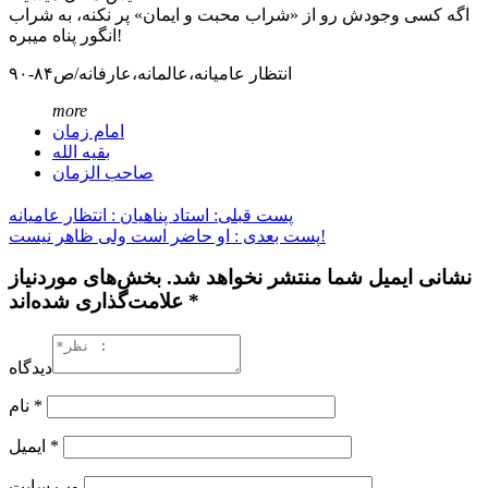
اگه کسی وجودش رو از «شراب محبت و ایمان» پر نکنه، به شراب
انگور پناه میبره!
انتظار عامیانه،عالمانه،عارفانه/ص۸۴-۹۰
more
امام زمان
بقیه الله
صاحب الزمان
پست قبلی: استاد پناهیان : انتظار عامیانه
پست بعدی : او حاضر است ولی ظاهر نیست!
نشانی ایمیل شما منتشر نخواهد شد. بخش‌های موردنیاز
علامت‌گذاری شده‌اند *
دیدگاه
*
نام
*
ایمیل
وب‌ سایت