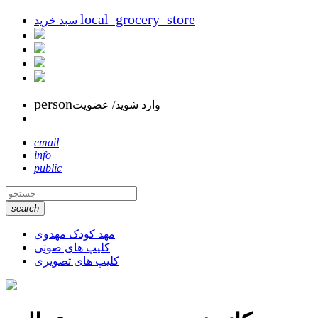
local_grocery_store
سبد خرید
person
وارد شوید/ عضویت
email
info
public
search
مهد کودک مهدوی
کلیپ های صوتی
کلیپ های تصویری