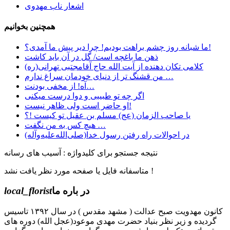
اشعار ناب مهدوی
همچنین بخوانیم
ما شبانه روز چشم براهت بودیم! چرا دیر پیش ما آمدی؟!
ﺫﻫﻦ ﻣﺎ ﺑﺎﻏﭽﻪ ﺍﺳﺖ/ ﮔﻞ ﺩﺭ ﺁﻥ ﺑﺎﯾﺪ ﮐﺎﺷﺖ
کلامی تکان دهنده از آیت الله حاج آقامجتبی تهرانی(ره)
ﻣﻦ ﻗﺸﻨﮓ ﺗﺮ ﺍﺯ ﺩﻧﯿﺎﯼ ﺧﻮﺩﻣﺎﻥ ﺳﺮﺍﻍ ﻧﺪﺍﺭﻡ …
آه! از مخفی بودنت…
اگر چه تو طبیبی و دوا درست میکنی
او حاضر است ولی ظاهر نیست!
یا صاحب الزمان (عج) مسلم بن عقیل تو کیست !؟
هیچ کس به من نگفت …
در احوالات راه رفتن رسول خدا(صلی‌الله‌علیه‌وآله)
نتیجه جستجو برای کلیدواژه : آسیب های رسانه
متاسفانه فایل یا صفحه مورد نظر یافت نشد !
در باره ما
local_florist
کانون مهدویت صبح عدالت ( مشهد مقدس ) در سال ۱۳۹۲ تاسیس
گردیده و زیر نظر بنیاد حضرت مهدی موعود(عجل الله) دوره های