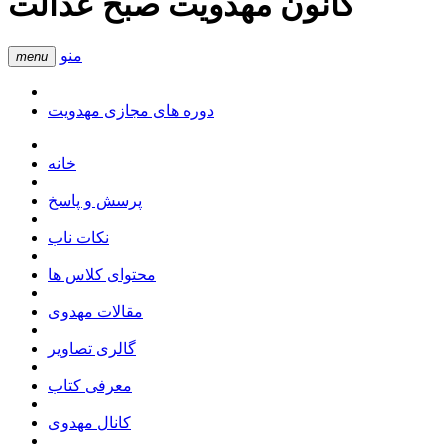
کانون مهدویت صبح عدالت
منو
menu
دوره های مجازی مهدویت
خانه
پرسش و پاسخ
نکات ناب
محتوای کلاس ها
مقالات مهدوی
گالری تصاویر
معرفی کتاب
کانال مهدوی