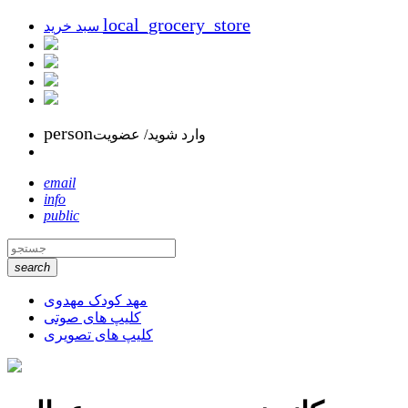
local_grocery_store
سبد خرید
person
وارد شوید/ عضویت
email
info
public
search
مهد کودک مهدوی
کلیپ های صوتی
کلیپ های تصویری