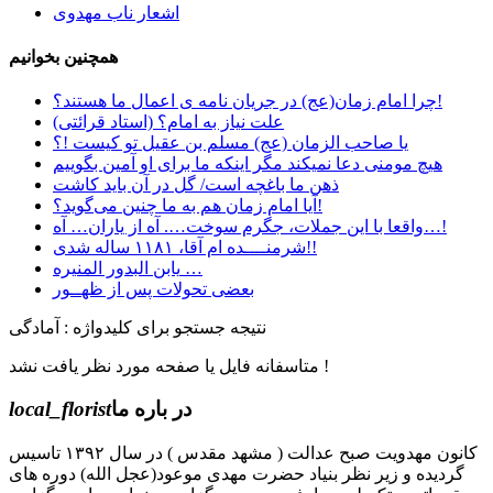
اشعار ناب مهدوی
همچنین بخوانیم
چرا امام زمان(عج) در جریان نامه ی اعمال ما هستند؟!
علت نیاز به امام؟ (استاد قرائتی)
یا صاحب الزمان (عج) مسلم بن عقیل تو کیست !؟
هیچ مومنی دعا نمیکند مگر اینکه ما برای او آمین بگوییم
ﺫﻫﻦ ﻣﺎ ﺑﺎﻏﭽﻪ ﺍﺳﺖ/ ﮔﻞ ﺩﺭ ﺁﻥ ﺑﺎﯾﺪ ﮐﺎﺷﺖ
آیا امام زمان هم به ما چنین می‌گوید؟!
واقعا با این جملات، جگرم سوخت…. آه از یاران… آه…!
شرمنــــده ام آقا، ۱۱۸۱ ساله شدی!!
یابن البدور المنیره …
بعضی تحولات پس از ظهــور
نتیجه جستجو برای کلیدواژه : آمادگی
متاسفانه فایل یا صفحه مورد نظر یافت نشد !
در باره ما
local_florist
کانون مهدویت صبح عدالت ( مشهد مقدس ) در سال ۱۳۹۲ تاسیس
گردیده و زیر نظر بنیاد حضرت مهدی موعود(عجل الله) دوره های