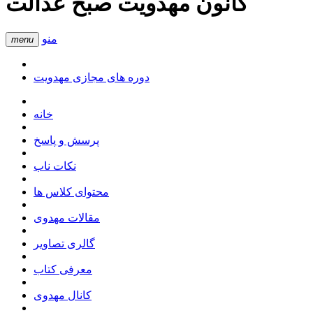
کانون مهدویت صبح عدالت
منو
menu
دوره های مجازی مهدویت
خانه
پرسش و پاسخ
نکات ناب
محتوای کلاس ها
مقالات مهدوی
گالری تصاویر
معرفی کتاب
کانال مهدوی