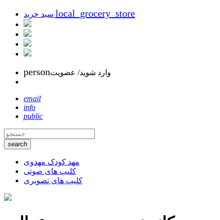
local_grocery_store
سبد خرید
person
وارد شوید/ عضویت
email
info
public
search
مهد کودک مهدوی
کلیپ های صوتی
کلیپ های تصویری