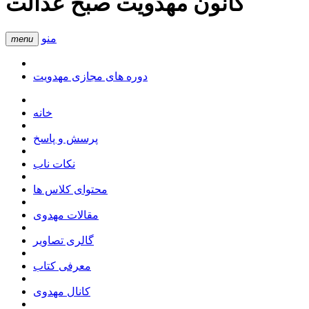
کانون مهدویت صبح عدالت
منو
menu
دوره های مجازی مهدویت
خانه
پرسش و پاسخ
نکات ناب
محتوای کلاس ها
مقالات مهدوی
گالری تصاویر
معرفی کتاب
کانال مهدوی