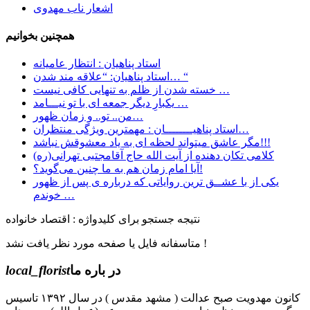
اشعار ناب مهدوی
همچنین بخوانیم
استاد پناهیان : انتظار عامیانه
استاد پناهیان: “علاقه مند شدن… “
خسته شدن از ظلم به تنهایی کافی نیست …
یکبارِ دیگر جمعه ای با تو نیـــامد …
من.. تو.. و زمان ظهور…
استاد پناهیــــــــان : مهمترین ویژگی منتظران…
مگر عاشق میتواند لحظه ای به یاد معشوقش نباشد!!!
کلامی تکان دهنده از آیت الله حاج آقامجتبی تهرانی(ره)
آیا امام زمان هم به ما چنین می‌گوید؟!
یکی از با عشــق ترین روایاتی که درباره ی پس از ظهور
خوندم …
نتیجه جستجو برای کلیدواژه : اقتصاد خانواده
متاسفانه فایل یا صفحه مورد نظر یافت نشد !
در باره ما
local_florist
کانون مهدویت صبح عدالت ( مشهد مقدس ) در سال ۱۳۹۲ تاسیس