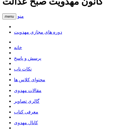
کانون مهدویت صبح عدالت
منو
menu
دوره های مجازی مهدویت
خانه
پرسش و پاسخ
نکات ناب
محتوای کلاس ها
مقالات مهدوی
گالری تصاویر
معرفی کتاب
کانال مهدوی