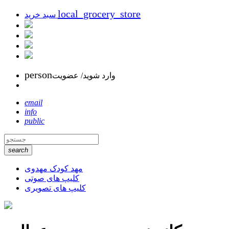
local_grocery_store
سبد خرید
person
وارد شوید/ عضویت
email
info
public
search
مهد کودک مهدوی
کلیپ های صوتی
کلیپ های تصویری