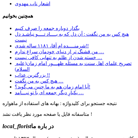
اشعار ناب مهدوی
همچنین بخوانیم
بگذار دوباره جمعه را صرف کنیم
هیچ کس به من نگفت : آن دل که به یــــاد تــــو نباشـد دل
نیست
شرمنــــده ام آقا، ۱۱۸۱ ساله شدی!!
ﻣﻦ ﻗﺸﻨﮓ ﺗﺮ ﺍﺯ ﺩﻧﯿﺎﯼ ﺧﻮﺩﻣﺎﻥ ﺳﺮﺍﻍ ﻧﺪﺍﺭﻡ …
خسته شدن از ظلم به تنهایی کافی نیست …
تصریح علمای اهل سنت به مسئله ظهـــور امام زمان(علیه
السلام)
بزرگترین عذاب !!
هیچ کس به من نگفت …
آیا امام زمان هم به ما چنین می‌گوید؟!
یکبارِ دیگر جمعه ای با تو نیـــامد …
نتیجه جستجو برای کلیدواژه : بهانه های استفاده از ماهواره
متاسفانه فایل یا صفحه مورد نظر یافت نشد !
در باره ما
local_florist