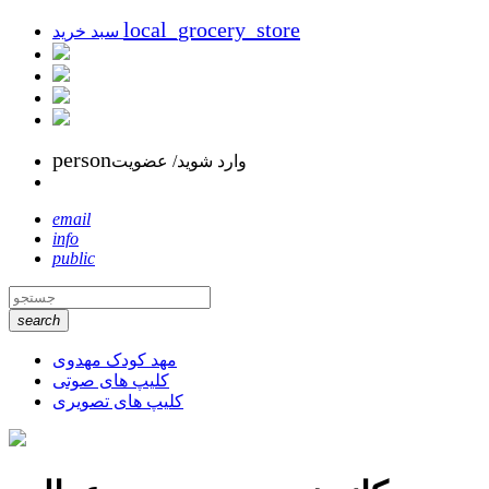
local_grocery_store
سبد خرید
person
وارد شوید/ عضویت
email
info
public
search
مهد کودک مهدوی
کلیپ های صوتی
کلیپ های تصویری