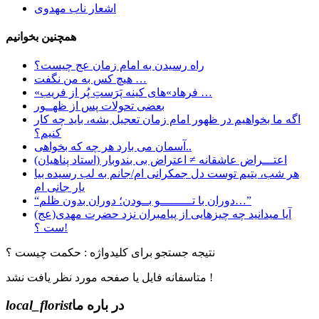
اشعار ناب مهدوی
همچنین بخوانیم
راه رسیدن به امام زمان عج چیست؟
هیچ کس به من نگفت …
«فرهاد»های کینه پَرَستِ پُر از فریب …
بعضی تحولات پس از ظهــور
اگه ما بخواهیم در ظهور امام زمان تعجیل بشه، باید چه کار
کنیم؟
آسمان می بارد هر چه که بخواهی..
اعتـــراض عاشقانه ≠ اعتراض بی بندوبار (استاد پناهیان)
هر شب، یتیم توست دل جمکرانی ام/جانم به لب رسیده بیا
یار جانی ام
“دوران با تـــــــــو بــودن؛ دوران بدون ظلم…”
آیا میدانید چه چیزهایی از پیامبران نزد حضرت مهدی(عج)
ست ؟!
نتیجه جستجو برای کلیدواژه : حکمت چیست ؟
متاسفانه فایل یا صفحه مورد نظر یافت نشد !
در باره ما
local_florist