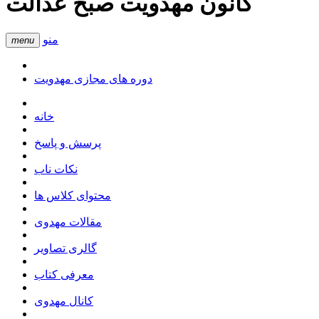
کانون مهدویت صبح عدالت
منو
menu
دوره های مجازی مهدویت
خانه
پرسش و پاسخ
نکات ناب
محتوای کلاس ها
مقالات مهدوی
گالری تصاویر
معرفی کتاب
کانال مهدوی