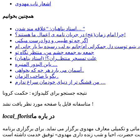
اشعار ناب مهدوی
همچنین بخوانیم
استاد پناهیان: “علاقه مند شدن… “
چرا امام زمان(عج) در جریان نامه ی اعمال ما هستند؟!
اگر چه تو طبیبی و دوا درست میکنی
یتیم توست دل جمکرانی ام/جانم به لب رسیده بیا یار جانی ام
جمعه به جمعه چشم من، منتظر نگاه تو
علت تمسخر منتظــران؟! (استاد پناهیان)
یابن البدور المنیره …
آسمان می بارد هر چه که بخواهی..
بگو یا صاحب الزمان .
ﻣﻦ ﻗﺸﻨﮓ ﺗﺮ ﺍﺯ ﺩﻧﯿﺎﯼ ﺧﻮﺩﻣﺎﻥ ﺳﺮﺍﻍ ﻧﺪﺍﺭﻡ …
نتیجه جستجو برای کلیدواژه : حکمت کرونا
متاسفانه فایل یا صفحه مورد نظر یافت نشد !
در باره ما
local_florist
جل الله) دوره های مقدماتی و تکمیلی معارف مهدوی برگزار می نماید. برای برگزاری برنامه