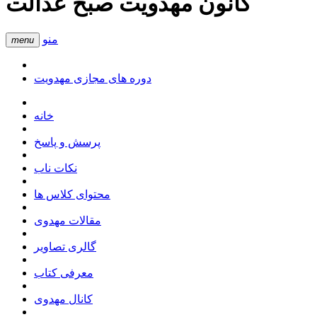
کانون مهدویت صبح عدالت
منو
menu
دوره های مجازی مهدویت
خانه
پرسش و پاسخ
نکات ناب
محتوای کلاس ها
مقالات مهدوی
گالری تصاویر
معرفی کتاب
کانال مهدوی