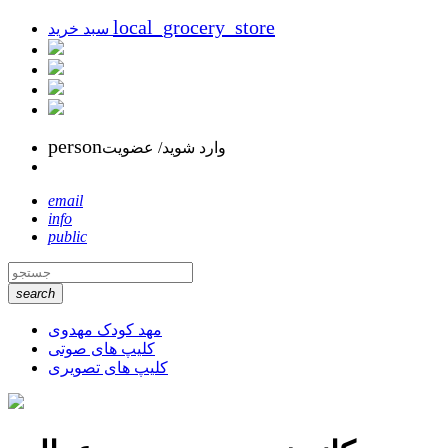
local_grocery_store
سبد خرید
person
وارد شوید/ عضویت
email
info
public
search
مهد کودک مهدوی
کلیپ های صوتی
کلیپ های تصویری