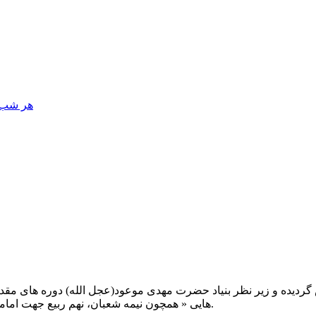
هر شب، 
یت صبح عدالت ( مشهد مقدس ) در سال ۱۳۹۲ تاسیس گردیده و زیر نظر بنیاد حضرت مهدی موعود(ع
هایی « همچون نیمه شعبان، نهم ربیع جهت امامت حضرت، احیا و شب زنده داری مهدوی» توفیق خدمت داشته است.