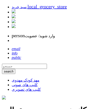
local_grocery_store
سبد خرید
person
وارد شوید/ عضویت
email
info
public
search
مهد کودک مهدوی
کلیپ های صوتی
کلیپ های تصویری