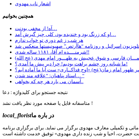
اشعار ناب مهدوی
همچنین بخوانیم
آه! از مخفی بودنت…
او که زرنگ بود و خندیده بود، کلی چیز گیرش آمد…
هر شب ز غم دوری تو خواب ندارم
شرمنــــده ام آقا، ۱۱۸۱ ساله شدی!!
ـــان فارسی و شوق عجیبش به ظهـــور امام مهدی (عج الله)
ما شبانه روز چشم براهت بودیم! چرا دیر پیش ما آمدی؟!
 ظهور امام زمان(عج) «اوج فداکــاری» ست آيا ما آماده ايم؟
استاد پناهیان: “علاقه مند شدن… “
آسمان می بارد هر چه که بخواهی..
نتیجه جستجو برای کلیدواژه : دعا
متاسفانه فایل یا صفحه مورد نظر یافت نشد !
در باره ما
local_florist
جل الله) دوره های مقدماتی و تکمیلی معارف مهدوی برگزار می نماید. برای برگزاری برنامه