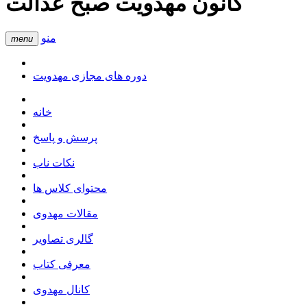
کانون مهدویت صبح عدالت
منو
menu
دوره های مجازی مهدویت
خانه
پرسش و پاسخ
نکات ناب
محتوای کلاس ها
مقالات مهدوی
گالری تصاویر
معرفی کتاب
کانال مهدوی