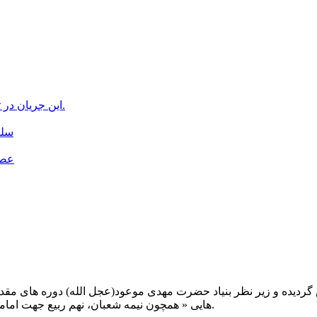
این جریان در تلویزیون اسرائیل و روزنامه “هاآرتص” صهیونیستها منعکس شد.
سلم
عصر
یت صبح عدالت ( مشهد مقدس ) در سال ۱۳۹۲ تاسیس گردیده و زیر نظر بنیاد حضرت مهدی موعود(ع
هایی « همچون نیمه شعبان، نهم ربیع جهت امامت حضرت، احیا و شب زنده داری مهدوی» توفیق خدمت داشته است.