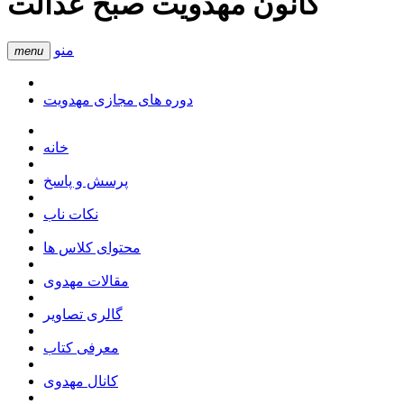
کانون مهدویت صبح عدالت
منو
menu
دوره های مجازی مهدویت
خانه
پرسش و پاسخ
نکات ناب
محتوای کلاس ها
مقالات مهدوی
گالری تصاویر
معرفی کتاب
کانال مهدوی