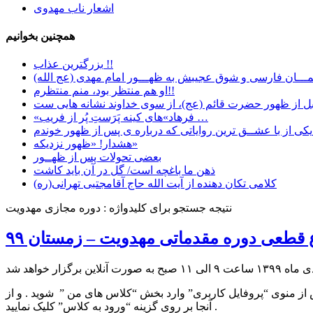
اشعار ناب مهدوی
همچنین بخوانیم
بزرگترین عذاب !!
ـــان فارسی و شوق عجیبش به ظهـــور امام مهدی (عج الله)
او هم منتظر بود، منم منتظرم!!
«فرهاد»های کینه پَرَستِ پُر از فریب …
 …
هشدار! «ظهور نزدیکه»
بعضی تحولات پس از ظهــور
ﺫﻫﻦ ﻣﺎ ﺑﺎﻏﭽﻪ ﺍﺳﺖ/ ﮔﻞ ﺩﺭ ﺁﻥ ﺑﺎﯾﺪ ﮐﺎﺷﺖ
کلامی تکان دهنده از آیت الله حاج آقامجتبی تهرانی(ره)
نتیجه جستجو برای کلیدواژه : دوره مجازی مهدویت
قطعی دوره مقدماتی مهدویت – زمستان ۹۹
پس از منوی “پروفایل کاربری” وارد بخش “کلاس های من ” شوید . و از
آنجا بر روی گزینه “ورود به کلاس” کلیک نمایید .