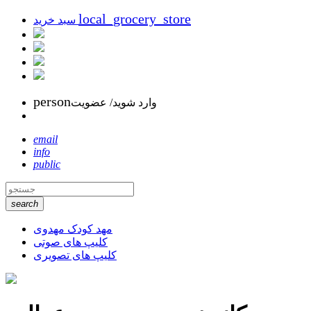
local_grocery_store
سبد خرید
person
وارد شوید/ عضویت
email
info
public
search
مهد کودک مهدوی
کلیپ های صوتی
کلیپ های تصویری