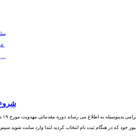
سلم
قبل از ظهور حضرت قائم (عج)، از سوی خداوند نشانه هایی ست.
یکی از با عشــق ترین روایاتی که درباره ی پس از ظهور خوندم
شروع 
 عبور خود که در هنگام ثبت نام انتخاب کردید ابتدا وارد سایت شوید س