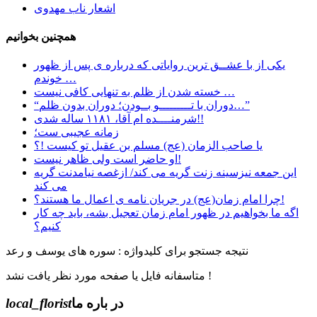
اشعار ناب مهدوی
همچنین بخوانیم
یکی از با عشــق ترین روایاتی که درباره ی پس از ظهور
خوندم …
خسته شدن از ظلم به تنهایی کافی نیست …
“دوران با تـــــــــو بــودن؛ دوران بدون ظلم…”
شرمنــــده ام آقا، ۱۱۸۱ ساله شدی!!
زمانه عجیبی ست؛
یا صاحب الزمان (عج) مسلم بن عقیل تو کیست !؟
او حاضر است ولی ظاهر نیست!
این جمعه نیزسینه زنت گریه می کند/ ازغصه نیامدنت گریه
می کند
چرا امام زمان(عج) در جریان نامه ی اعمال ما هستند؟!
اگه ما بخواهیم در ظهور امام زمان تعجیل بشه، باید چه کار
کنیم؟
نتیجه جستجو برای کلیدواژه : سوره های یوسف و رعد
متاسفانه فایل یا صفحه مورد نظر یافت نشد !
در باره ما
local_florist