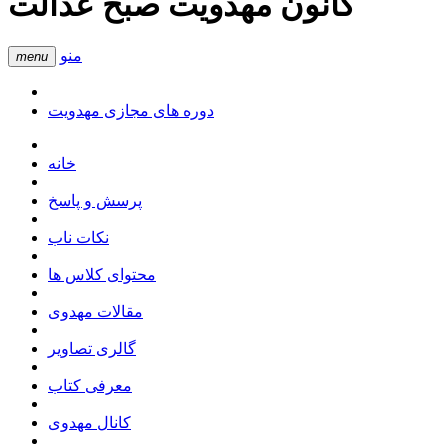
کانون مهدویت صبح عدالت
منو
menu
دوره های مجازی مهدویت
خانه
پرسش و پاسخ
نکات ناب
محتوای کلاس ها
مقالات مهدوی
گالری تصاویر
معرفی کتاب
کانال مهدوی