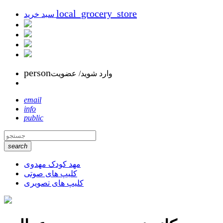
local_grocery_store
سبد خرید
person
وارد شوید/ عضویت
email
info
public
search
مهد کودک مهدوی
کلیپ های صوتی
کلیپ های تصویری