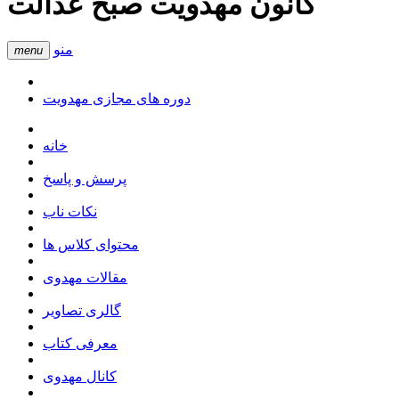
کانون مهدویت صبح عدالت
منو
menu
دوره های مجازی مهدویت
خانه
پرسش و پاسخ
نکات ناب
محتوای کلاس ها
مقالات مهدوی
گالری تصاویر
معرفی کتاب
کانال مهدوی