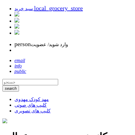
local_grocery_store
سبد خرید
person
وارد شوید/ عضویت
email
info
public
search
مهد کودک مهدوی
کلیپ های صوتی
کلیپ های تصویری