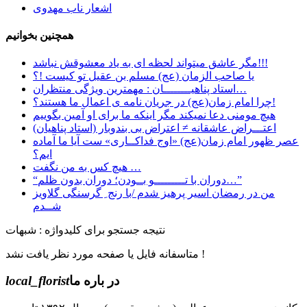
اشعار ناب مهدوی
همچنین بخوانیم
مگر عاشق میتواند لحظه ای به یاد معشوقش نباشد!!!
یا صاحب الزمان (عج) مسلم بن عقیل تو کیست !؟
استاد پناهیــــــــان : مهمترین ویژگی منتظران…
چرا امام زمان(عج) در جریان نامه ی اعمال ما هستند؟!
هیچ مومنی دعا نمیکند مگر اینکه ما برای او آمین بگوییم
اعتـــراض عاشقانه ≠ اعتراض بی بندوبار (استاد پناهیان)
عصر ظهور امام زمان(عج) «اوج فداکــاری» ست آيا ما آماده
ايم؟
هیچ کس به من نگفت …
“دوران با تـــــــــو بــودن؛ دوران بدون ظلم…”
من در رمضان اسیر پرهیز شدم /با رنج ِ گرسنگی گلاویز
شــدم
نتیجه جستجو برای کلیدواژه : شبهات
متاسفانه فایل یا صفحه مورد نظر یافت نشد !
در باره ما
local_florist