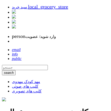
local_grocery_store
سبد خرید
person
وارد شوید/ عضویت
email
info
public
search
مهد کودک مهدوی
کلیپ های صوتی
کلیپ های تصویری