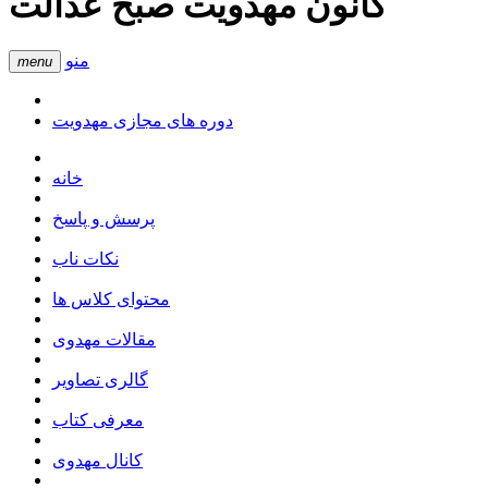
کانون مهدویت صبح عدالت
منو
menu
دوره های مجازی مهدویت
خانه
پرسش و پاسخ
نکات ناب
محتوای کلاس ها
مقالات مهدوی
گالری تصاویر
معرفی کتاب
کانال مهدوی