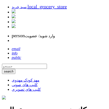
local_grocery_store
سبد خرید
person
وارد شوید/ عضویت
email
info
public
search
مهد کودک مهدوی
کلیپ های صوتی
کلیپ های تصویری