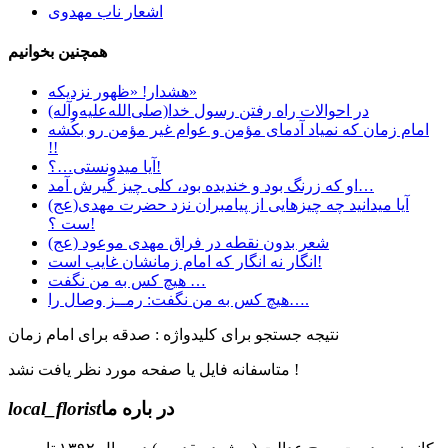
اشعار ناب مهدوی
همچنین بخوانیم
هشدار! «ظهور نزدیکه»
در احوالات راه رفتن رسول خدا(صلی‌الله‌علیه‌وآله)
امام زمان که نمیاد آدمای مؤمن و عوام غیر مؤمن رو بکُشه
!!
آیا میدونستی…؟!
او که زرنگ بود و خندیده بود، کلی چیز گیرش آمد…
آیا میدانید چه چیزهایی از پیامبران نزد حضرت مهدی(عج)
ست ؟!
شعر بدون نقطه در فراق مهدی موعود (عج)
انگار نه انگار که امام زمانشان غایب است!
هیچ کس به من نگفت …
هیچ کس به من نگفت: رمــز وصال را….
نتیجه جستجو برای کلیدواژه : صدقه برای امام زمان
متاسفانه فایل یا صفحه مورد نظر یافت نشد !
در باره ما
local_florist