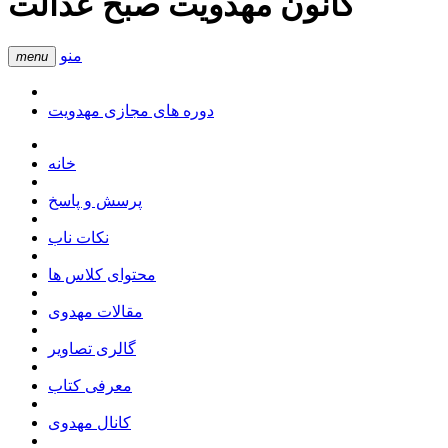
کانون مهدویت صبح عدالت
منو
menu
دوره های مجازی مهدویت
خانه
پرسش و پاسخ
نکات ناب
محتوای کلاس ها
مقالات مهدوی
گالری تصاویر
معرفی کتاب
کانال مهدوی