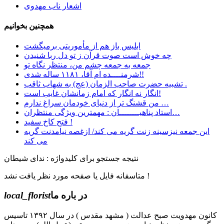
اشعار ناب مهدوی
همچنین بخوانیم
ابليس باز هم از مأموريتی برمیگشت
چه خوش است صوت قرآن ز تو دل ربا شنیدن
جمعه به جمعه چشم من، منتظر نگاه تو
شرمنــــده ام آقا، ۱۱۸۱ ساله شدی!!
تشبیه حضرت صاحب الزمان (عج) به شهاب ثاقب .
انگار نه انگار که امام زمانشان غایب است!
ﻣﻦ ﻗﺸﻨﮓ ﺗﺮ ﺍﺯ ﺩﻧﯿﺎﯼ ﺧﻮﺩﻣﺎﻥ ﺳﺮﺍﻍ ﻧﺪﺍﺭﻡ …
استاد پناهیــــــــان : مهمترین ویژگی منتظران…
فتح کاخ سفید !
این جمعه نیزسینه زنت گریه می کند/ ازغصه نیامدنت گریه
می کند
نتیجه جستجو برای کلیدواژه : ندای شیطان
متاسفانه فایل یا صفحه مورد نظر یافت نشد !
در باره ما
local_florist
کانون مهدویت صبح عدالت ( مشهد مقدس ) در سال ۱۳۹۲ تاسیس