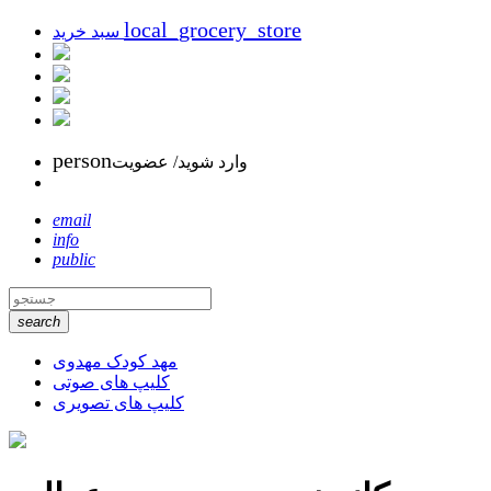
local_grocery_store
سبد خرید
person
وارد شوید/ عضویت
email
info
public
search
مهد کودک مهدوی
کلیپ های صوتی
کلیپ های تصویری