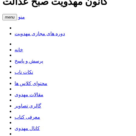
کانون مهدویت صبح عدالت
منو
menu
دوره های مجازی مهدویت
خانه
پرسش و پاسخ
نکات ناب
محتوای کلاس ها
مقالات مهدوی
گالری تصاویر
معرفی کتاب
کانال مهدوی