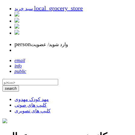
local_grocery_store
سبد خرید
person
وارد شوید/ عضویت
email
info
public
search
مهد کودک مهدوی
کلیپ های صوتی
کلیپ های تصویری