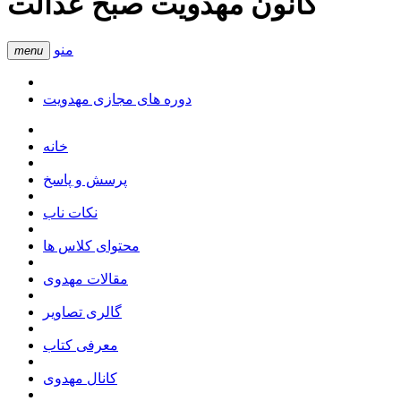
کانون مهدویت صبح عدالت
منو
menu
دوره های مجازی مهدویت
خانه
پرسش و پاسخ
نکات ناب
محتوای کلاس ها
مقالات مهدوی
گالری تصاویر
معرفی کتاب
کانال مهدوی