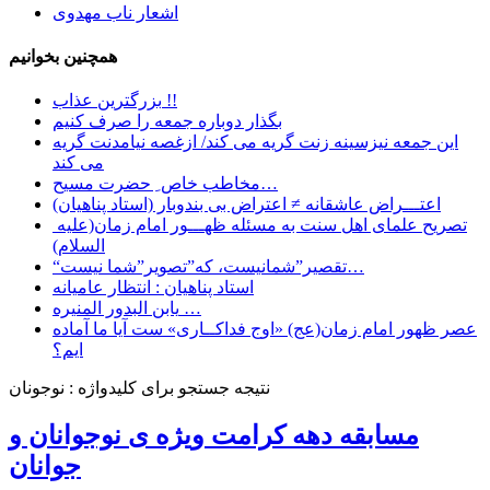
اشعار ناب مهدوی
همچنین بخوانیم
بزرگترین عذاب !!
بگذار دوباره جمعه را صرف کنیم
این جمعه نیزسینه زنت گریه می کند/ ازغصه نیامدنت گریه
می کند
مخاطب خاص ِ حضرت مسیح…
اعتـــراض عاشقانه ≠ اعتراض بی بندوبار (استاد پناهیان)
تصریح علمای اهل سنت به مسئله ظهـــور امام زمان(علیه
السلام)
“تقصیر”شمانیست، که”تصویر”شما نیست…
استاد پناهیان : انتظار عامیانه
یابن البدور المنیره …
عصر ظهور امام زمان(عج) «اوج فداکــاری» ست آيا ما آماده
ايم؟
نتیجه جستجو برای کلیدواژه : نوجونان
مسابقه دهه کرامت ویژه ی نوجوانان و
جوانان