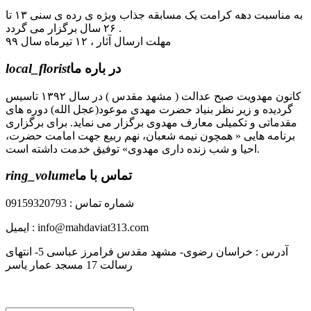
به مناسبت دهه کرامت یک مسابقه جذاب وبژه ی رده ی سنی ۱۳ تا
۲۶ سال برگزار می گردد .
مهلت ارسال آثار ، ۱۲ تیرماه سال ۹۹
در باره ما
local_florist
کانون مهدویت صبح عدالت ( مشهد مقدس ) در سال ۱۳۹۲ تاسیس
گردیده و زیر نظر بنیاد حضرت مهدی موعود(عجل الله) دوره های
مقدماتی و تکمیلی معارف مهدوی برگزار می نماید. برای برگزاری
برنامه هایی « همچون نیمه شعبان، نهم ربیع جهت امامت حضرت،
احیا و شب زنده داری مهدوی» توفیق خدمت داشته است.
تماس با ما
ring_volume
شماره تماس : 09159320793
ایمیل : info@mahdaviat313.com
آدرس : خراسان رضوی- مشهد مقدس فرامرز عباسی 5- انتهای
رسالت 17 مسجد عمار یاسر