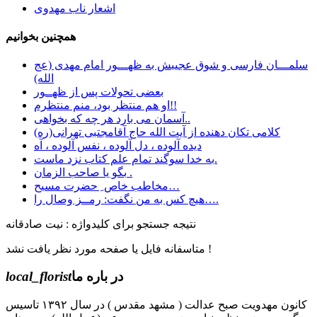
اشعار ناب مهدوی
همچنین بخوانیم
سلمـــان فارسی و شوق عجیبش به ظهـــور امام مهدی (عج
الله)
بعضی تحولات پس از ظهــور
او هم منتظر بود، منم منتظرم!!
آسمان می بارد هر چه که بخواهی..
کلامی تکان دهنده از آیت الله حاج آقامجتبی تهرانی(ره)
دیده آلوده ، دل آلوده ، نفس آلوده ، آه
به خدا سوگند تمام علم کتاب نزد ماست.
بگو یا صاحب الزمان .
مخاطب خاص ِ حضرت مسیح…
هیچ کس به من نگفت: رمــز وصال را….
نتیجه جستجو برای کلیدواژه : نیت صادقانه
متاسفانه فایل یا صفحه مورد نظر یافت نشد !
در باره ما
local_florist
کانون مهدویت صبح عدالت ( مشهد مقدس ) در سال ۱۳۹۲ تاسیس