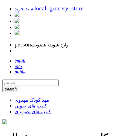
local_grocery_store
سبد خرید
person
وارد شوید/ عضویت
email
info
public
search
مهد کودک مهدوی
کلیپ های صوتی
کلیپ های تصویری