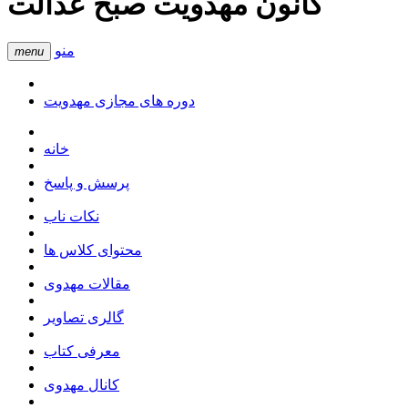
کانون مهدویت صبح عدالت
منو
menu
دوره های مجازی مهدویت
خانه
پرسش و پاسخ
نکات ناب
محتوای کلاس ها
مقالات مهدوی
گالری تصاویر
معرفی کتاب
کانال مهدوی