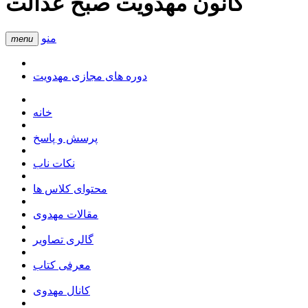
کانون مهدویت صبح عدالت
منو
menu
دوره های مجازی مهدویت
خانه
پرسش و پاسخ
نکات ناب
محتوای کلاس ها
مقالات مهدوی
گالری تصاویر
معرفی کتاب
کانال مهدوی