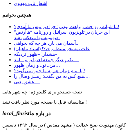
اشعار ناب مهدوی
همچنین بخوانیم
ما شبانه روز چشم براهت بودیم! چرا دیر پیش ما آمدی؟!
این جریان در تلویزیون اسرائیل و روزنامه “هاآرتص”
صهیونیستها منعکس شد.
آسمان می بارد هر چه که بخواهی..
علت تمسخر منتظــران؟! (استاد پناهیان)
هشدار! «ظهور نزدیکه»
یکبارِ دیگر جمعه ای با تو نیـــامد …
من.. تو.. و زمان ظهور…
آیا امام زمان هم به ما چنین می‌گوید؟!
هیچ کس به من نگفت: رمــز وصال را….
عشق یعنی …
نتیجه جستجو برای کلیدواژه : چه شهر هایی
متاسفانه فایل یا صفحه مورد نظر یافت نشد !
در باره ما
local_florist
کانون مهدویت صبح عدالت ( مشهد مقدس ) در سال ۱۳۹۲ تاسیس