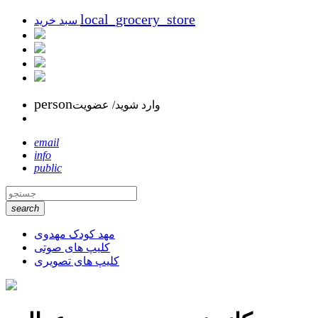
local_grocery_store
سبد خرید
person
وارد شوید/ عضویت
email
info
public
search
مهد کودک مهدوی
کلیپ های صوتی
کلیپ های تصویری