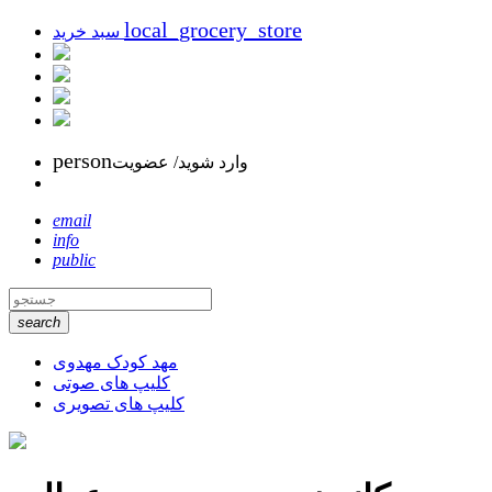
local_grocery_store
سبد خرید
person
وارد شوید/ عضویت
email
info
public
search
مهد کودک مهدوی
کلیپ های صوتی
کلیپ های تصویری