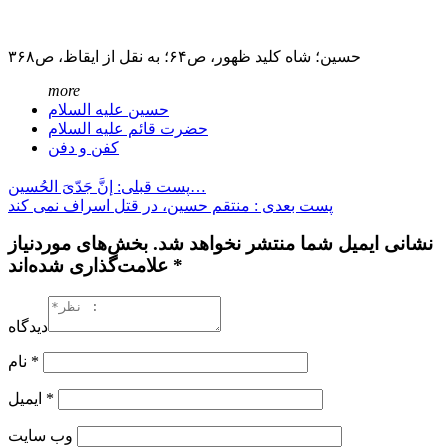
حسین؛ شاه کلید ظهور، ص۶۴؛ به نقل از ایقاظ، ص۳۶۸
more
حسین علیه السلام
حضرت قائم علیه السلام
کفن و دفن
پست قبلی: إنَّ جَدّیَ الحُسین…
پست بعدی : منتقم حسین، در قتل اسراف نمی کند
نشانی ایمیل شما منتشر نخواهد شد. بخش‌های موردنیاز
علامت‌گذاری شده‌اند *
دیدگاه
*
نام
*
ایمیل
وب‌ سایت