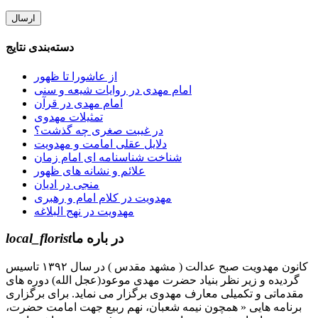
دسته‌بندی نتایج
از عاشورا تا ظهور
امام مهدی در روایات شیعه و سنی
امام مهدی در قرآن
تمثیلات مهدوی
در غیبت صغری چه گذشت؟
دلایل عقلی امامت و مهدویت
شناخت شناسنامه ای امام زمان
علائم و نشانه های ظهور
منجی در ادیان
مهدویت در کلام امام و رهبری
مهدویت در نهج البلاغه
در باره ما
local_florist
کانون مهدویت صبح عدالت ( مشهد مقدس ) در سال ۱۳۹۲ تاسیس
گردیده و زیر نظر بنیاد حضرت مهدی موعود(عجل الله) دوره های
مقدماتی و تکمیلی معارف مهدوی برگزار می نماید. برای برگزاری
برنامه هایی « همچون نیمه شعبان، نهم ربیع جهت امامت حضرت،