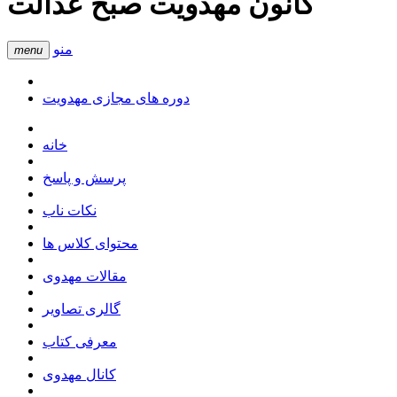
کانون مهدویت صبح عدالت
منو
menu
دوره های مجازی مهدویت
خانه
پرسش و پاسخ
نکات ناب
محتوای کلاس ها
مقالات مهدوی
گالری تصاویر
معرفی کتاب
کانال مهدوی