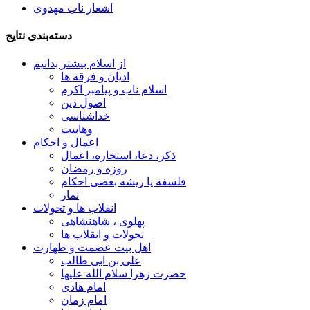
اشعار ناب مهدوی
دسته‌بندی نتایج
از اسلام بیشتر بدانیم
ادیان و فرقه ها
اسلام ناب و پیامبر اکرم
اصول دین
خداشناسی
وهابیت
اعمال و احکام
ذکر، دعا، استخاره، اعمال
روزه و رمضان
فلسفه یا ریشه بعضی احکام
نماز
انقلاب ها و تحولات
پهلوی ، شاهنشاهی
تحولات و انقلاب ها
اهل بیت عصمت و طهارت
علی بن ابی طالب
حضرت زهرا سلام الله علیها
امام هادی
امام زمان