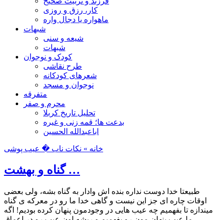
فرزند و تربیت صحیح
کار، رزق و روزی
ماهواره یا دجال واره
شبهات
شیعه و سنی
شبهات
کودک و نوجوان
طرح نقاشی
شعرهای کودکانه
نوجوان و مسجد
متفرقه
محرم و صفر
تحلیل تاریخ کربلا
بدعت ها؛ قمه زنی و غیره
اباعبدالله الحسین
خانه »
نکات ناب
� عیب پوشی
گناه و بهشت …
طبیعتا خدا دوست نداره بنده اش وادار به گناه بشه، ولی بعضی
اوقات چاره ای جز این نیست و گاهی خدا ما رو در معرکه ی گناه
میندازه تا بفهمیم چه عیب هایی در وجودمون پنهان کرده بودیم! اگه
ما عیب پنهان مون رو بفهمیم و ریشه اون عیب رو در اعماق