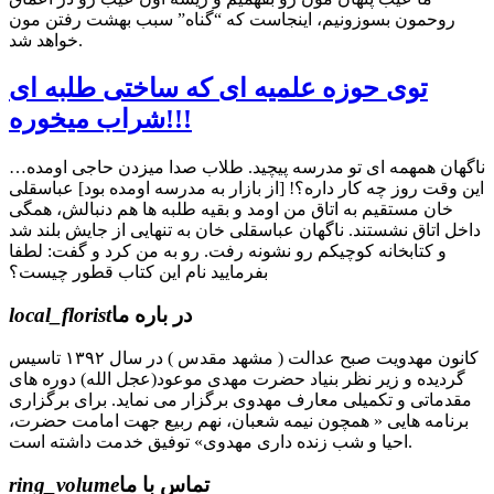
روحمون بسوزونیم، اینجاست که “گناه” سبب بهشت رفتن مون
خواهد شد.
توی حوزه علميه ای كه ساختی طلبه ای
شراب ميخوره!!!
ناگهان همهمه ای تو مدرسه پيچيد. طلاب صدا ميزدن حاجی اومده…
اين وقت روز چه کار داره؟! [از بازار به مدرسه اومده بود] عباسقلی
خان مستقیم به اتاق من اومد و بقيه طلبه ها هم دنبالش، همگی
داخل اتاق نشستند. ناگهان عباسقلی خان به تنهايی از جايش بلند شد
و کتابخانه کوچیکم رو نشونه رفت. رو به من كرد و گفت: لطفا
بفرماييد نام اين کتاب قطور چيست؟
در باره ما
local_florist
کانون مهدویت صبح عدالت ( مشهد مقدس ) در سال ۱۳۹۲ تاسیس
گردیده و زیر نظر بنیاد حضرت مهدی موعود(عجل الله) دوره های
مقدماتی و تکمیلی معارف مهدوی برگزار می نماید. برای برگزاری
برنامه هایی « همچون نیمه شعبان، نهم ربیع جهت امامت حضرت،
احیا و شب زنده داری مهدوی» توفیق خدمت داشته است.
تماس با ما
ring_volume