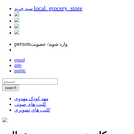
local_grocery_store
سبد خرید
person
وارد شوید/ عضویت
email
info
public
search
مهد کودک مهدوی
کلیپ های صوتی
کلیپ های تصویری