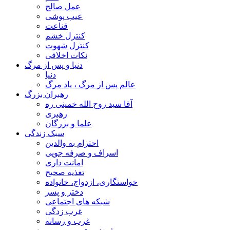
عمل صالح
عیب پوشی
قناعت
کنترل خشم
کنترل شهوت
نکات اخلاقی
دنیا و پس از مرگ
دنیا
عالم پس از مرگ ، یاد مرگ
رهبران بزرگ
آقا سید روح الله خمینی ره
رهبری
علما و بزرگان
سبک زندگی
احترام به والدین
اسراف و صرفه جویی
امانت داری
تغذیه صحیح
خواستگاری، ازدواج، خانواده
دختر و پسر
شبکه های اجتماعی
غرب زدگی
غرب و رسانه