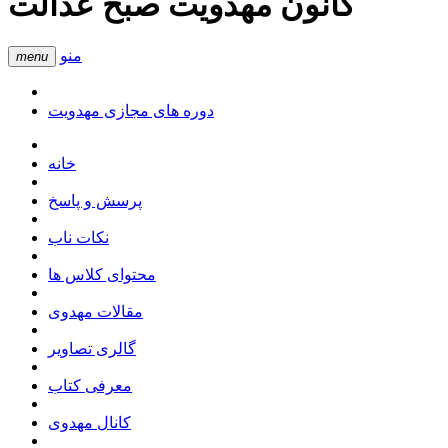
کانون مهدویت صبح عدالت
منو
menu
دوره های مجازی مهدویت
خانه
پرسش و پاسخ
نکات ناب
محتوای کلاس ها
مقالات مهدوی
گالری تصاویر
معرفی کتاب
کانال مهدوی