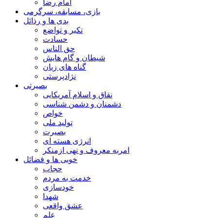
امام رضا
بازی، مسابقه، سرگرمی
بدی ها و رذائل
تکبر و تواضع
حسادت
حق الناس
شیطان و گام هایش
گناه های زبان
نژادپرستی
بصیرتی
نقاق و اسلام آمریکایی
دشمنان و دشمن شناسی
خواص
تولید ملی
بصیرت
انرژی هسته ای
امربه معروف و نهی ازمنکر
خوبی ها و فضائل
حجاب
خدمت به مردم
خودسازی
شهدا
عشق واقعی
علم