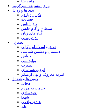
امام رضا
بازی، مسابقه، سرگرمی
بدی ها و رذائل
تکبر و تواضع
حسادت
حق الناس
شیطان و گام هایش
گناه های زبان
نژادپرستی
بصیرتی
نقاق و اسلام آمریکایی
دشمنان و دشمن شناسی
خواص
تولید ملی
بصیرت
انرژی هسته ای
امربه معروف و نهی ازمنکر
خوبی ها و فضائل
حجاب
خدمت به مردم
خودسازی
شهدا
عشق واقعی
علم