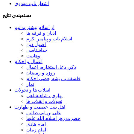
اشعار ناب مهدوی
دسته‌بندی نتایج
از اسلام بیشتر بدانیم
ادیان و فرقه ها
اسلام ناب و پیامبر اکرم
اصول دین
خداشناسی
وهابیت
اعمال و احکام
ذکر، دعا، استخاره، اعمال
روزه و رمضان
فلسفه یا ریشه بعضی احکام
نماز
انقلاب ها و تحولات
پهلوی ، شاهنشاهی
تحولات و انقلاب ها
اهل بیت عصمت و طهارت
علی بن ابی طالب
حضرت زهرا سلام الله علیها
امام هادی
امام زمان