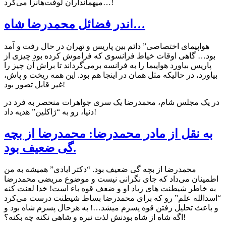
میهمانداران لوفت‌هانزا می‌کرد…!
اندر فضائل محمدرضا شاه…
هواپیمای اختصاصی” دائم بین پاریس و تهران در حال رفت و آمد
بود… گاهی اوقات خیاط فرانسوی که فراموش کرده بود چیزی از
پاریس بیاورد هواپیما را به فرانسه برمی‌گرداند تا براش آن چیز را
بیاورد، در حالیکه مثل همان در اینجا هم بود. اين همه ريخت و پاش،
غير قابل تصور بود!
در یک مجلس شام، محمدرضا یک سری جواهرات منحصر به فرد در
دنیا، رو به “ژاکلین” هدیه داد!
به نقل از مادر محمدرضا: محمدرضا از بچه
گی ضعيف بود.
محمدرضا از بچه گی ضعيف بود. “دكتر ايادی” هميشه به من
اطمينان می‌داد كه جای نگرانی نيست و موضوع مريضی محمدرضا
به خاطر شيطنت های زياد او و ضعف قوه باء است! خدا لعنت كنه
“اسدالله علم” رو كه برای محمدرضا بساط شيطنت درست می‌کرد
و باعث تحليل رفتن قوه پسرم ميشد…! به هرحال پسرم شاه بود و
اگه شاه از شاه بودنش لذت نبره و شاهی نكنه چه بكنه؟!