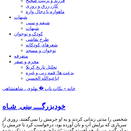
فرزند و تربیت صحیح
کار، رزق و روزی
ماهواره یا دجال واره
شبهات
شیعه و سنی
شبهات
کودک و نوجوان
طرح نقاشی
شعرهای کودکانه
نوجوان و مسجد
متفرقه
محرم و صفر
تحلیل تاریخ کربلا
بدعت ها؛ قمه زنی و غیره
اباعبدالله الحسین
خانه »
نکات ناب
� پهلوی ، شاهنشاهی
خودبزرگــــ بینی ِ شـاه
شخصی را مدتی زندانی كردند و به او جرمش را نمی‌گفتند. روزی از
سربازی كه برايش آب و نان آورده بود، درخواست كرد تا جرمش را
به او بگويد. سرباز هم آهسته گفت: “شما جرم سنگینی مرتکب شده