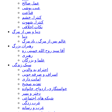
عمل صالح
عیب پوشی
قناعت
کنترل خشم
کنترل شهوت
نکات اخلاقی
دنیا و پس از مرگ
دنیا
عالم پس از مرگ ، یاد مرگ
رهبران بزرگ
آقا سید روح الله خمینی ره
رهبری
علما و بزرگان
سبک زندگی
احترام به والدین
اسراف و صرفه جویی
امانت داری
تغذیه صحیح
خواستگاری، ازدواج، خانواده
دختر و پسر
شبکه های اجتماعی
غرب زدگی
غرب و رسانه