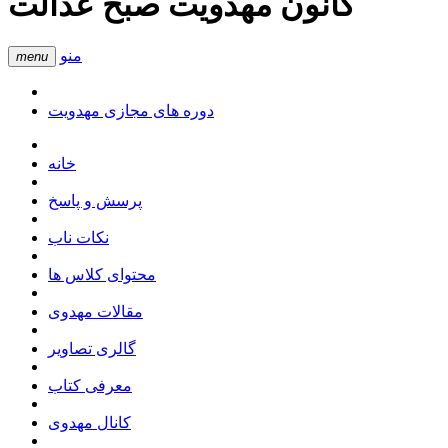
کانون مهدویت صبح عدالت
منو
menu
دوره های مجازی مهدویت
خانه
پرسش و پاسخ
نکات ناب
محتوای کلاس ها
مقالات مهدوی
گالری تصاویر
معرفی کتاب
کانال مهدوی