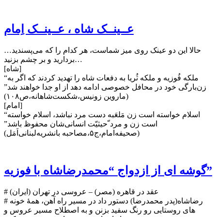
عــینــک شاه ، عــینــک اِمام
…حالا این دو عینک روی میز شماست، هر کدام را که می‌پسندید
بردارید و بر چشم بزنید…
[شاه]
“ملکه فُوزیه و ملکه ثُریا به دفعات شاه را تهدید کردند که اگر به
زن‌بارگی خود در محافل خصوصی ادامه دهد از او جدا خواهند شد”
(ماروین زونیس،شکست‌شاهانه،ص۱۰۸)
[امام]
“اسلام خواسته است زن مَلعَبه دست مرد نباشد، اسلام خواسته
است زن و مرد ّحیثیّت انسانی‌شان محفوظ‌ باشد”
(صحیفه‌امام،ج۵،مصاحبه با‌نشریه‌لبنانی‌اَمَل)
گوشه ای از ازدواج “محمدرضاشاه با فوزیه”
# عقد در قاهره (مصر) – عروسی در تهران (ایران)
# رضاشاه(پدر محمدرضا) دستور داد در مسیر راه آهن، همهٔ خونه
های روستایی رو رنگ سفید بزنن و به اصطلاح مسیر عروس و