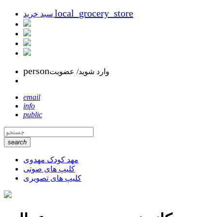
local_grocery_store
سبد خرید
person
وارد شوید/ عضویت
email
info
public
search
مهد کودک مهدوی
کلیپ های صوتی
کلیپ های تصویری