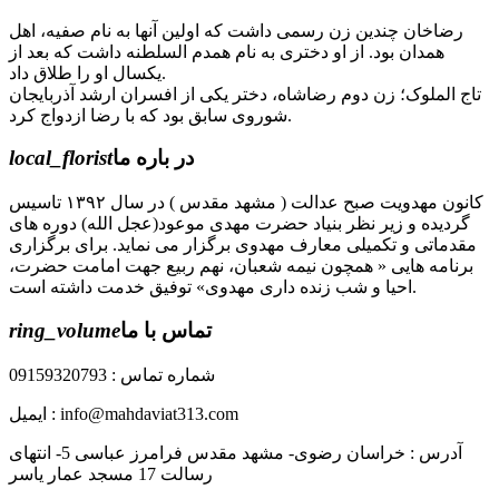
رضاخان چندین زن رسمی داشت که اولین آنها به نام صفیه، اهل
همدان بود. از او دختری به نام همدم السلطنه داشت که بعد از
یکسال او را طلاق داد.
تاج الملوک؛ زن دوم رضاشاه، دختر یکی از افسران ارشد آذربایجان
شوروی سابق بود که با رضا ازدواج کرد.
در باره ما
local_florist
کانون مهدویت صبح عدالت ( مشهد مقدس ) در سال ۱۳۹۲ تاسیس
گردیده و زیر نظر بنیاد حضرت مهدی موعود(عجل الله) دوره های
مقدماتی و تکمیلی معارف مهدوی برگزار می نماید. برای برگزاری
برنامه هایی « همچون نیمه شعبان، نهم ربیع جهت امامت حضرت،
احیا و شب زنده داری مهدوی» توفیق خدمت داشته است.
تماس با ما
ring_volume
شماره تماس : 09159320793
ایمیل : info@mahdaviat313.com
آدرس : خراسان رضوی- مشهد مقدس فرامرز عباسی 5- انتهای
رسالت 17 مسجد عمار یاسر