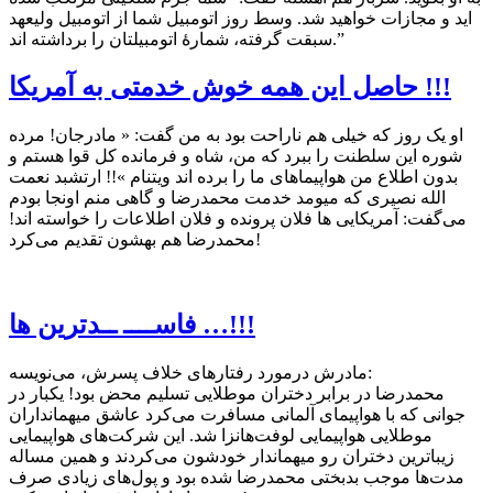
اید و مجازات خواهید شد. وسط روز اتومبیل شما از اتومبیل ولیعهد
سبقت گرفته، شمارهٔ اتومبیلتان را برداشته اند.”
حاصل این همه خوش خدمتی به آمریکا !!!
او یک روز که خیلی هم ناراحت بود به من گفت: « مادرجان! مرده
شوره این سلطنت را ببرد که من، شاه و فرمانده کل قوا هستم و
بدون اطلاع من هواپیماهای ما را برده اند ویتنام »!! ارتشبد نعمت
الله نصیری که میومد خدمت محمدرضا و گاهی منم اونجا بودم
می‌گفت: آمریکایی ها فلان پرونده و فلان اطلاعات را خواسته اند!
محمدرضا هم بهشون تقدیم می‌کرد!
فاســــ ــدترين ها …!!!
مادرش درمورد رفتارهای خلاف پسرش، می‌نويسه:
محمدرضا در برابر دختران موطلایی تسلیم محض بود! یکبار در
جوانی که با هواپیمای آلمانی مسافرت می‌کرد عاشق میهمانداران
موطلایی هواپیمایی لوفت‌هانزا شد. این شرکت‌های هواپیمایی
زیباترین دختران رو میهماندار خودشون می‌کردند و همین مساله
مدت‌ها موجب بدبختی محمدرضا شده بود و پول‌های زیادی صرف