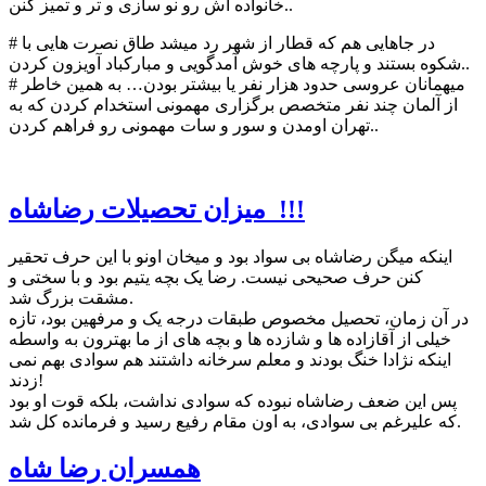
خانواده اش رو نو سازی و تر و تمیز کنن..
# در جاهایی هم که قطار از شهر رد میشد طاق نصرت هایی با
شکوه بستند و پارچه های خوش آمدگویی و مبارکباد آویزون کردن..
# میهمانان عروسی حدود هزار نفر یا بیشتر بودن… به همین خاطر
از آلمان چند نفر متخصص برگزاری مهمونی استخدام کردن که به
تهران اومدن و سور و سات مهمونی رو فراهم کردن..
میزان تحصیلات رضاشاه !!!
اینکه میگن رضاشاه بی سواد بود و میخان اونو با این حرف تحقیر
کنن حرف صحیحی نیست. رضا یک بچه یتیم بود و با سختی و
مشقت بزرگ شد.
در آن زمان، تحصیل مخصوص طبقات درجه یک و مرفهین بود، تازه
خیلی از آقازاده ها و شازده ها و بچه های از ما بهترون به واسطه
اینکه نژادا خنگ بودند و معلم سرخانه داشتند هم سوادی بهم نمی
زدند!
پس این ضعف رضاشاه نبوده که سوادی نداشت، بلکه قوت او بود
که علیرغم بی سوادی، به اون مقام رفیع رسید و فرمانده کل شد.
همسران رضا شاه