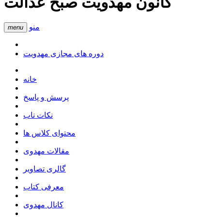
کانون مهدویت صبح عدالت
منو
menu
دوره های مجازی مهدویت
خانه
پرسش و پاسخ
نکات ناب
محتوای کلاس ها
مقالات مهدوی
گالری تصاویر
معرفی کتاب
کانال مهدوی