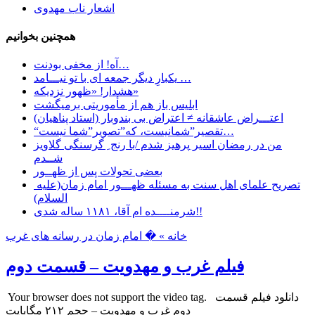
اشعار ناب مهدوی
همچنین بخوانیم
آه! از مخفی بودنت…
یکبارِ دیگر جمعه ای با تو نیـــامد …
هشدار! «ظهور نزدیکه»
ابليس باز هم از مأموريتی برمیگشت
اعتـــراض عاشقانه ≠ اعتراض بی بندوبار (استاد پناهیان)
“تقصیر”شمانیست، که”تصویر”شما نیست…
من در رمضان اسیر پرهیز شدم /با رنج ِ گرسنگی گلاویز
شــدم
بعضی تحولات پس از ظهــور
تصریح علمای اهل سنت به مسئله ظهـــور امام زمان(علیه
السلام)
شرمنــــده ام آقا، ۱۱۸۱ ساله شدی!!
خانه »
� امام زمان در رسانه های غرب
فیلم غرب و مهدویت – قسمت دوم
Your browser does not support the video tag. دانلود فیلم قسمت
دوم غرب و مهدویت – حجم ۲۱۲ مگابایت