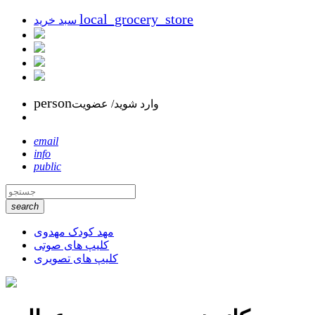
local_grocery_store
سبد خرید
person
وارد شوید/ عضویت
email
info
public
search
مهد کودک مهدوی
کلیپ های صوتی
کلیپ های تصویری