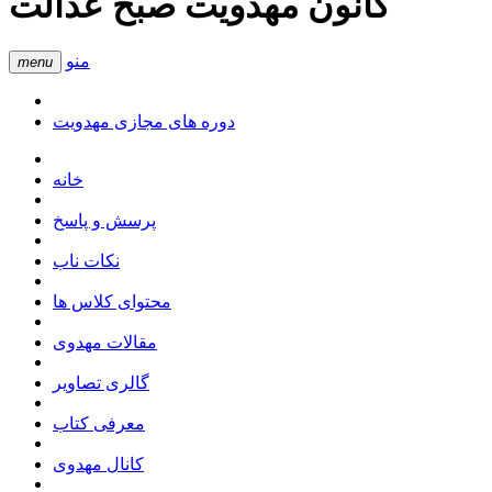
کانون مهدویت صبح عدالت
منو
menu
دوره های مجازی مهدویت
خانه
پرسش و پاسخ
نکات ناب
محتوای کلاس ها
مقالات مهدوی
گالری تصاویر
معرفی کتاب
کانال مهدوی