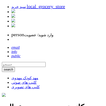
local_grocery_store
سبد خرید
person
وارد شوید/ عضویت
email
info
public
search
مهد کودک مهدوی
کلیپ های صوتی
کلیپ های تصویری