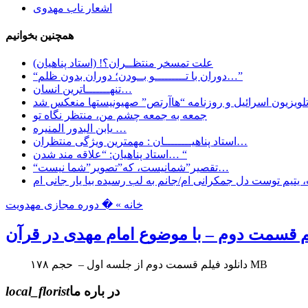
اشعار ناب مهدوی
همچنین بخوانیم
علت تمسخر منتظــران؟! (استاد پناهیان)
“دوران با تـــــــــو بــودن؛ دوران بدون ظلم…”
تنهـــــــاترین انسان…
جمعه به جمعه چشم من، منتظر نگاه تو
یابن البدور المنیره …
استاد پناهیــــــــان : مهمترین ویژگی منتظران…
استاد پناهیان: “علاقه مند شدن… “
“تقصیر”شمانیست، که”تصویر”شما نیست…
یتیم توست دل جمکرانی ام/جانم به لب رسیده بیا یار جانی ام
خانه »
� دوره مجازی مهدویت
م قسمت دوم – با موضوع امام مهدی در قرآن
دانلود فیلم قسمت دوم از جلسه اول – حجم ۱۷۸ MB
در باره ما
local_florist