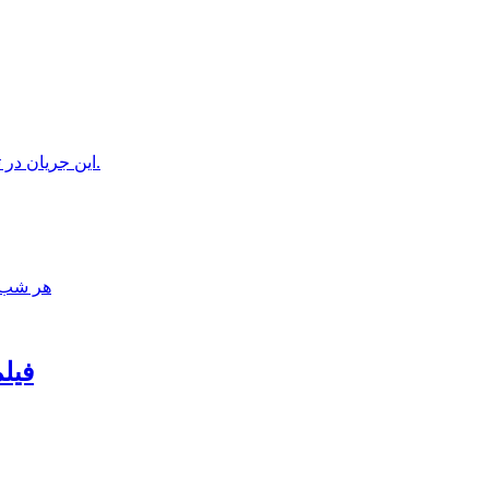
این جریان در تلویزیون اسرائیل و روزنامه “هاآرتص” صهیونیستها منعکس شد.
هر شب، 
فیل