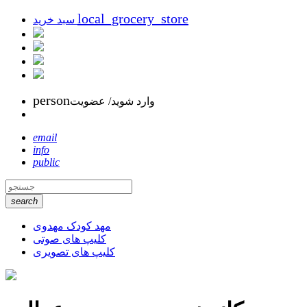
local_grocery_store
سبد خرید
person
وارد شوید/ عضویت
email
info
public
search
مهد کودک مهدوی
کلیپ های صوتی
کلیپ های تصویری