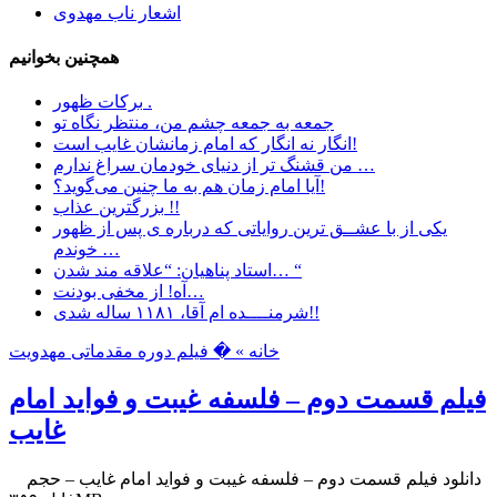
اشعار ناب مهدوی
همچنین بخوانیم
برکات ظهور .
جمعه به جمعه چشم من، منتظر نگاه تو
انگار نه انگار که امام زمانشان غایب است!
ﻣﻦ ﻗﺸﻨﮓ ﺗﺮ ﺍﺯ ﺩﻧﯿﺎﯼ ﺧﻮﺩﻣﺎﻥ ﺳﺮﺍﻍ ﻧﺪﺍﺭﻡ …
آیا امام زمان هم به ما چنین می‌گوید؟!
بزرگترین عذاب !!
یکی از با عشــق ترین روایاتی که درباره ی پس از ظهور
خوندم …
استاد پناهیان: “علاقه مند شدن… “
آه! از مخفی بودنت…
شرمنــــده ام آقا، ۱۱۸۱ ساله شدی!!
خانه »
� فیلم دوره مقدماتی مهدویت
فیلم قسمت دوم – فلسفه غیبت و فواید امام
غایب
دانلود فیلم قسمت دوم – فلسفه غیبت و فواید امام غایب – حجم