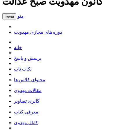
کانون مهدویت صبح عدالت
منو
menu
دوره های مجازی مهدویت
خانه
پرسش و پاسخ
نکات ناب
محتوای کلاس ها
مقالات مهدوی
گالری تصاویر
معرفی کتاب
کانال مهدوی