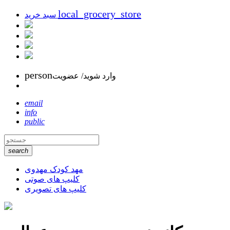
local_grocery_store
سبد خرید
person
وارد شوید/ عضویت
email
info
public
search
مهد کودک مهدوی
کلیپ های صوتی
کلیپ های تصویری