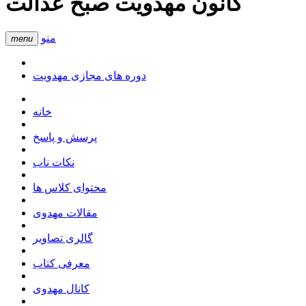
کانون مهدویت صبح عدالت
منو
menu
دوره های مجازی مهدویت
خانه
پرسش و پاسخ
نکات ناب
محتوای کلاس ها
مقالات مهدوی
گالری تصاویر
معرفی کتاب
کانال مهدوی