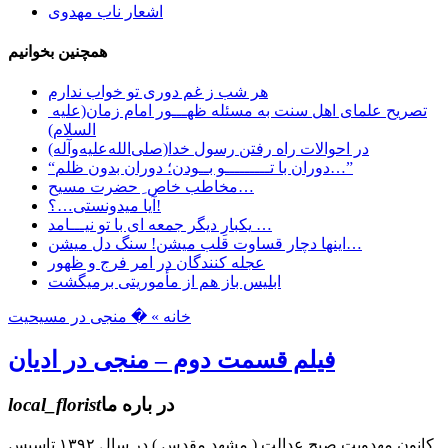
اشعار ناب مهدوی
همچنین بخوانیم
هر شب ز غم دوری تو خواب ندارم
تصریح علمای اهل سنت به مسئله ظهـــور امام زمان(علیه
السلام)
در احوالات راه رفتن رسول خدا(صلی‌الله‌علیه‌وآله)
“دوران با تـــــــــو بــودن؛ دوران بدون ظلم…”
مخاطب خاص ِ حضرت مسیح…
آیا میدونستی…؟!
یکبارِ دیگر جمعه ای با تو نیـــامد …
اینها دچار قساوت قلب میشن! سنگ دل میشن…
عجله کنندگان در امر فرج و ظهور
ابليس باز هم از مأموريتی برمیگشت
خانه »
� منجی در مسیحیت
فیلم قسمت دوم – منجی در ادیان
در باره ما
local_florist
کانون مهدویت صبح عدالت ( مشهد مقدس ) در سال ۱۳۹۲ تاسیس