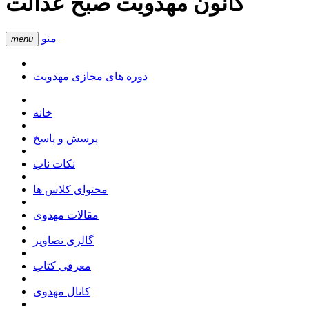
کانون مهدویت صبح عدالت
منو
menu
دوره های مجازی مهدویت
خانه
پرسش و پاسخ
نکات ناب
محتوای کلاس ها
مقالات مهدوی
گالری تصاویر
معرفی کتاب
کانال مهدوی