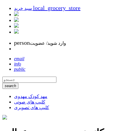
local_grocery_store
سبد خرید
person
وارد شوید/ عضویت
email
info
public
search
مهد کودک مهدوی
کلیپ های صوتی
کلیپ های تصویری