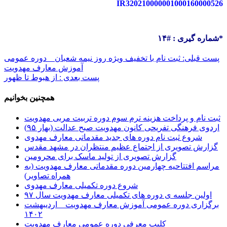
IR320210000001000160000526
شماره گیری : #۱۴*
پست قبلی: ثبت نام با تخفیف ویژه روز نیمه شعبان _ دوره عمومی
آموزش معارف مهدویت
پست بعدی : از هبوط تا ظهور
همچنین بخوانیم
ثبت نام و پرداخت هزینه ترم سوم دوره تربیت مربی مهدویت
اردوی فرهنگی تفریحی کانون مهدویت صبح عدالت (بهار ۹۵)
شروع ثبت نام دوره های جدید مقدماتی معارف مهدوی
گزارش تصویری از اجتماع عظیم منتظران در مشهد مقدس
گزارش تصویری از تولید ماسک برای محرومین
مراسم افتتاحیه چهارمین دوره مقدماتی معارف مهدویت (به
همراه تصاویر)
شروع دوره تکمیلی معارف مهدوی
اولین جلسه ی دوره های تکمیلی معارف مهدویت سال ۹۷
برگزاری دوره عمومی آموزش معارف مهدویت _ اردیبهشت
۱۴۰۲
کلیپ معرفی دوره عمومی معارف مهدویت