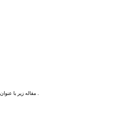
مقاله زیر با عنوان «تحقّق رفاه عمومی در عصر ظهور با گسترش امنیّت عمومی و رشد اقتصادی» توسط سرکار خانم صالحی نیا گردآوری و تدوین شده است .