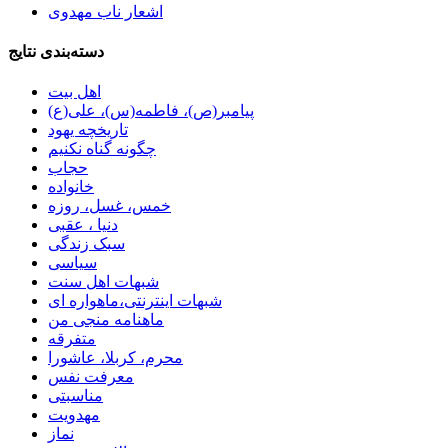
اشعار ناب مهدوی
دسته‌بندی نتایج
اهل بیت
پیامبر(ص)، فاطمه(س)، علی(ع)
تاریخچه یهود
چگونه گناه نکنیم
حجاب
خانواده
خمس، غسل، روزه
دنیا ، عقبی
سبک زندگی
سیاسی
شبهات اهل سنت
شبهات اینترنتی،ماهواره ای
ماهنامه منجی من
متفرقه
محرم، کربلا، عاشورا
معرفت نفس
مناسبتی
مهدویت
نماز