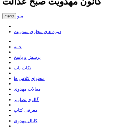
کانون مهدویت صبح عدالت
منو
menu
دوره های مجازی مهدویت
خانه
پرسش و پاسخ
نکات ناب
محتوای کلاس ها
مقالات مهدوی
گالری تصاویر
معرفی کتاب
کانال مهدوی