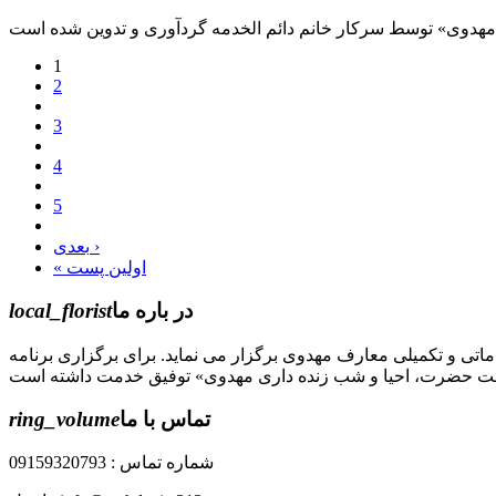
1
2
3
4
5
بعدی ›
« اولین پست
در باره ما
local_florist
جل الله) دوره های مقدماتی و تکمیلی معارف مهدوی برگزار می نماید. برای برگزاری برنامه
تماس با ما
ring_volume
شماره تماس : 09159320793