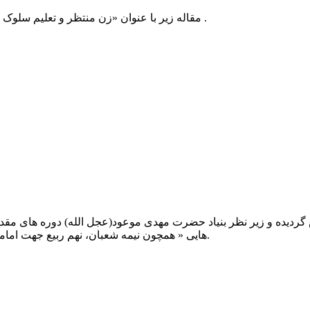
مقاله زیر با عنوان «زن منتظر و تعلیم سلوک مهدوی» توسط سرکار خانم دائم الخدمه گردآوری و تدوین شده است .
یت صبح عدالت ( مشهد مقدس ) در سال ۱۳۹۲ تاسیس گردیده و زیر نظر بنیاد حضرت مهدی موعود(ع
هایی « همچون نیمه شعبان، نهم ربیع جهت امامت حضرت، احیا و شب زنده داری مهدوی» توفیق خدمت داشته است.