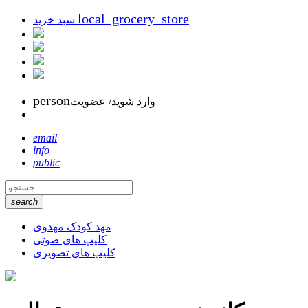
local_grocery_store
سبد خرید
person
وارد شوید/ عضویت
email
info
public
search
مهد کودک مهدوی
کلیپ های صوتی
کلیپ های تصویری