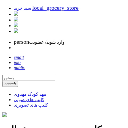
local_grocery_store
سبد خرید
person
وارد شوید/ عضویت
email
info
public
search
مهد کودک مهدوی
کلیپ های صوتی
کلیپ های تصویری