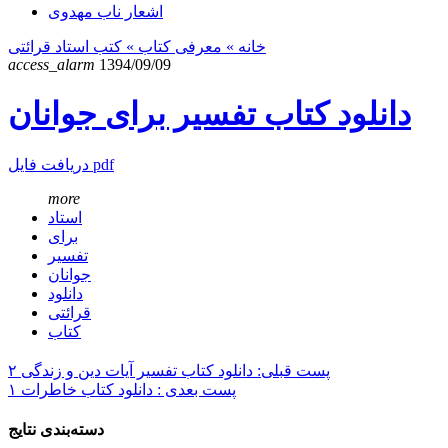
اشعار ناب مهدوی
خانه
» معرفی کتاب »
کتب استاد قرائتی
access_alarm
1394/09/09
دانلود کتاب تفسیر برای جوانان
دریافت فایل pdf
more
استاد
برای
تفسیر
جوانان
دانلود
قرائتی
کتاب
پست قبلی: دانلود کتاب تفسیر آیات دین و زندگی ۲
پست بعدی : دانلود کتاب خاطرات ۱
دسته‌بندی نتایج