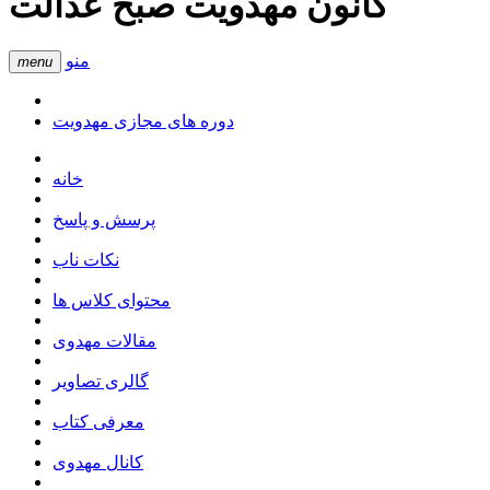
کانون مهدویت صبح عدالت
منو
menu
دوره های مجازی مهدویت
خانه
پرسش و پاسخ
نکات ناب
محتوای کلاس ها
مقالات مهدوی
گالری تصاویر
معرفی کتاب
کانال مهدوی