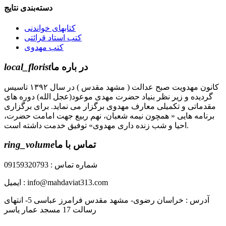
دسته‌بندی نتایج
کتابهای خواندنی
کتب استاد قرائتی
کتب مهدوی
در باره ما
local_florist
کانون مهدویت صبح عدالت ( مشهد مقدس ) در سال ۱۳۹۲ تاسیس
گردیده و زیر نظر بنیاد حضرت مهدی موعود(عجل الله) دوره های
مقدماتی و تکمیلی معارف مهدوی برگزار می نماید. برای برگزاری
برنامه هایی « همچون نیمه شعبان، نهم ربیع جهت امامت حضرت،
احیا و شب زنده داری مهدوی» توفیق خدمت داشته است.
تماس با ما
ring_volume
شماره تماس : 09159320793
ایمیل : info@mahdaviat313.com
آدرس : خراسان رضوی- مشهد مقدس فرامرز عباسی 5- انتهای
رسالت 17 مسجد عمار یاسر