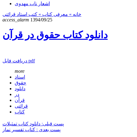
اشعار ناب مهدوی
خانه
» معرفی کتاب »
کتب استاد قرائتی
access_alarm
1394/09/25
دانلود کتاب حقوق در قرآن
دریافت فایل pdf
more
استاد
حقوق
دانلود
در
قرآن
قرائتی
کتاب
پست قبلی: دانلود کتاب تمثیلات
پست بعدی : کتاب تفسیر نماز