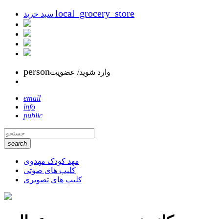
local_grocery_store
سبد خرید
person
وارد شوید/ عضویت
email
info
public
search
مهد کودک مهدوی
کلیپ های صوتی
کلیپ های تصویری