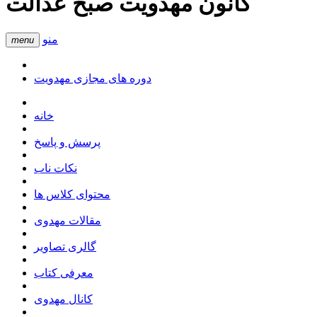
کانون مهدویت صبح عدالت
منو
menu
دوره های مجازی مهدویت
خانه
پرسش و پاسخ
نکات ناب
محتوای کلاس ها
مقالات مهدوی
گالری تصاویر
معرفی کتاب
کانال مهدوی