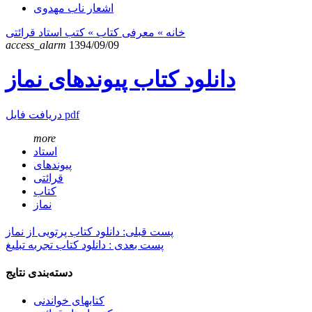
اشعار ناب مهدوی
خانه
» معرفی کتاب »
کتب استاد قرائتی
access_alarm
1394/09/09
دانلود کتاب پیوندهای نماز
دریافت فایل pdf
more
استاد
پیوندهای
قرائتی
کتاب
نماز
پست قبلی: دانلود کتاب پرتویی از نماز
پست بعدی : دانلود کتاب تجربه تبلیغ
دسته‌بندی نتایج
کتابهای خواندنی