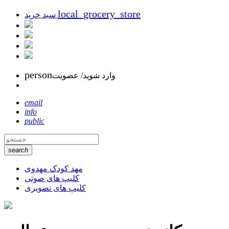
local_grocery_store
سبد خرید
person
وارد شوید/ عضویت
email
info
public
search
مهد کودک مهدوی
کلیپ های صوتی
کلیپ های تصویری