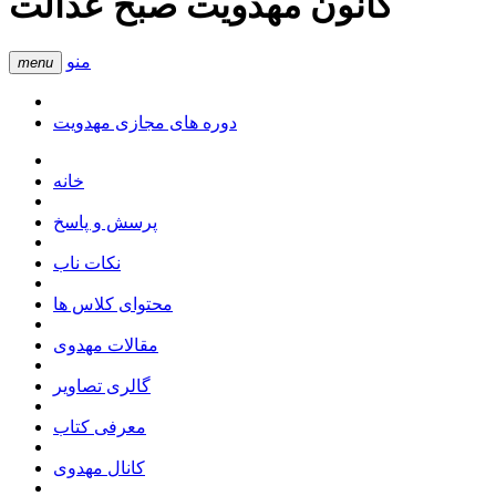
کانون مهدویت صبح عدالت
منو
menu
دوره های مجازی مهدویت
خانه
پرسش و پاسخ
نکات ناب
محتوای کلاس ها
مقالات مهدوی
گالری تصاویر
معرفی کتاب
کانال مهدوی