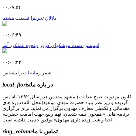
۰۰:۰۷:۵۴
دلالان تحریم! قسمت هشتم
۰۰:۰۶:۴۹
انیمیشن تست موشکهای کروز و نحوه عملکرد آنها
۰۰:۰۰:۲۴
شمر زمانه ات را بشناس.
در باره ما
local_florist
کانون مهدویت صبح عدالت ( مشهد مقدس ) در سال ۱۳۹۲ تاسیس
گردیده و زیر نظر بنیاد حضرت مهدی موعود(عجل الله) دوره های
مقدماتی و تکمیلی معارف مهدوی برگزار می نماید. برای برگزاری
برنامه هایی « همچون نیمه شعبان، نهم ربیع جهت امامت حضرت،
احیا و شب زنده داری مهدوی» توفیق خدمت داشته است.
تماس با ما
ring_volume