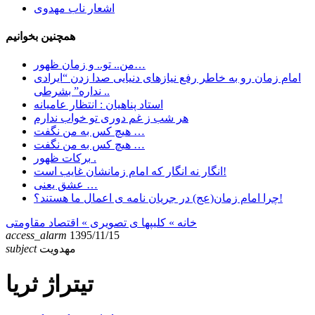
اشعار ناب مهدوی
همچنین بخوانیم
من.. تو.. و زمان ظهور…
امام زمان رو به خاطر رفع نیازهای دنیایی صدا زدن “ایرادی
نداره” بشرطی ..
استاد پناهیان : انتظار عامیانه
هر شب ز غم دوری تو خواب ندارم
هیچ کس به من نگفت …
هیچ کس به من نگفت …
برکات ظهور .
انگار نه انگار که امام زمانشان غایب است!
عشق یعنی …
چرا امام زمان(عج) در جریان نامه ی اعمال ما هستند؟!
خانه
» کلیپها ی تصویری »
اقتصاد مقاومتی
access_alarm
1395/11/15
مهدویت
subject
تیتراژ ثریا