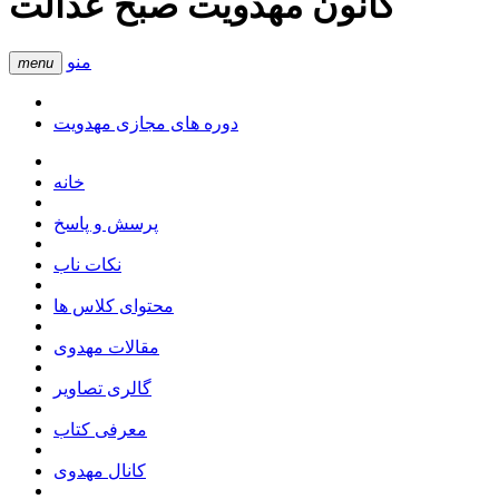
کانون مهدویت صبح عدالت
منو
menu
دوره های مجازی مهدویت
خانه
پرسش و پاسخ
نکات ناب
محتوای کلاس ها
مقالات مهدوی
گالری تصاویر
معرفی کتاب
کانال مهدوی