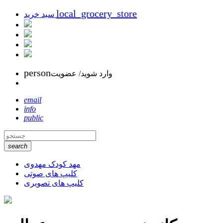
local_grocery_store
سبد خرید
person
وارد شوید/ عضویت
email
info
public
search
مهد کودک مهدوی
کلیپ های صوتی
کلیپ های تصویری