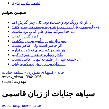
اشعار ناب مهدوی
همچنین بخوانیم
او که زرنگ بود و خندیده بود، کلی چیز گیرش آمد…
تو را یوسف زهرا صدا می زنند و به یوسف تشبیه میکنند؛
به خدا سوگند تمام علم کتاب نزد ماست.
بزرگترین عذاب !!
ابليس باز هم از مأموريتی برمیگشت
او حاضر است ولی ظاهر نیست!
هر شب ز غم دوری تو خواب ندارم
بگذار دوباره جمعه را صرف کنیم
خسته شدن از ظلم به تنهایی کافی نیست …
آسمان می بارد هر چه که بخواهی..
خانه
» کلیپها ی تصویری »
سیاهه جنایات
access_alarm
1394/10/05
مهدویت
subject
سیاهه جنایات از زبان قاسمی
arrow_drop_down_circle