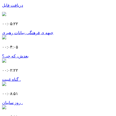
دریافت فایل
۰۰:۰۵:۲۲
جبهه ی فرهنگی -بیانات رهبری
۰۰:۰۴:۰۵
بعدش، که چی؟
۰۰:۰۲:۲۲
گناه غیبت .
۰۰:۰۸:۵۱
روز سایبان .