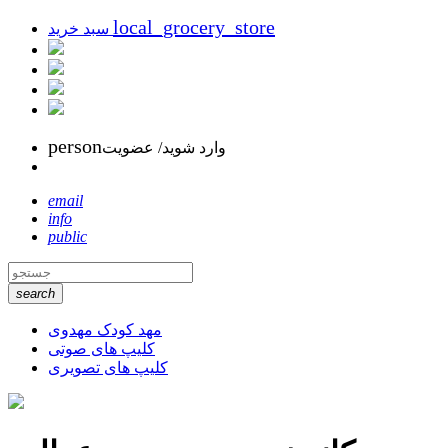
local_grocery_store
سبد خرید
person
وارد شوید/ عضویت
email
info
public
search
مهد کودک مهدوی
کلیپ های صوتی
کلیپ های تصویری