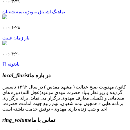
۰۰:۰۳:۳۱
نماهنگ اشتیاق – ویژه نیمه شعبان
۰۰:۰۶:۲۸
یار زمان غیبت
۰۰:۰۴:۲۰
یادتونه !؟
در باره ما
local_florist
کانون مهدویت صبح عدالت ( مشهد مقدس ) در سال ۱۳۹۲ تاسیس
گردیده و زیر نظر بنیاد حضرت مهدی موعود(عجل الله) دوره های
مقدماتی و تکمیلی معارف مهدوی برگزار می نماید. برای برگزاری
برنامه هایی « همچون نیمه شعبان، نهم ربیع جهت امامت حضرت،
احیا و شب زنده داری مهدوی» توفیق خدمت داشته است.
تماس با ما
ring_volume