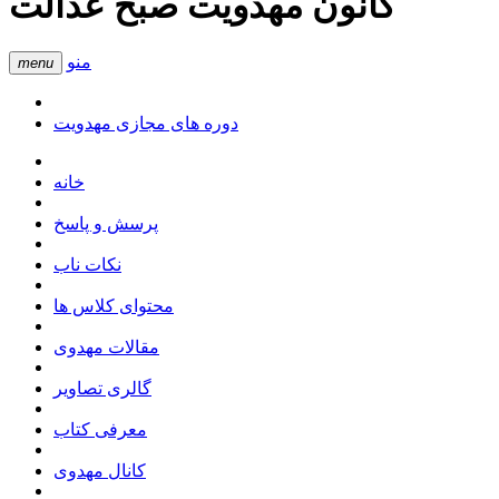
کانون مهدویت صبح عدالت
منو
menu
دوره های مجازی مهدویت
خانه
پرسش و پاسخ
نکات ناب
محتوای کلاس ها
مقالات مهدوی
گالری تصاویر
معرفی کتاب
کانال مهدوی