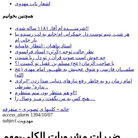
اشعار ناب مهدوی
همچنین بخوانیم
شرمنــــده ام آقا، ۱۱۸۱ ساله شدی!!
هر شب، یتیم توست دل جمکرانی ام/جانم به لب رسیده بیا
یار جانی ام
استاد پناهیان : انتظار عامیانه
نظر جالب توجه «کُربَن» استاد فرانسوی
چه خوش است صوت قرآن ز تو دل ربا شنیدن
یا صاحب الزمان (عج) مسلم بن عقیل تو کیست !؟
سلمـــان فارسی و شوق عجیبش به ظهـــور امام مهدی (عج
الله)
امام زمان رو به خاطر رفع نیازهای دنیایی صدا زدن “ایرادی
نداره” بشرطی ..
او هم منتظر بود، منم منتظرم!!
هیچ کس به من نگفت: رمــز وصال را….
خانه
» کلیپها ی تصویری »
متفرقه
access_alarm
1394/10/07
مهدویت
subject
ضررات مشروبات الکلی-مهم