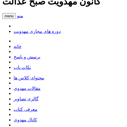
کانون مهدویت صبح عدالت
منو
menu
دوره های مجازی مهدویت
خانه
پرسش و پاسخ
نکات ناب
محتوای کلاس ها
مقالات مهدوی
گالری تصاویر
معرفی کتاب
کانال مهدوی