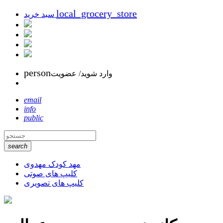
local_grocery_store
سبد خرید
person
وارد شوید/ عضویت
email
info
public
search
مهد کودک مهدوی
کلیپ های صوتی
کلیپ های تصویری