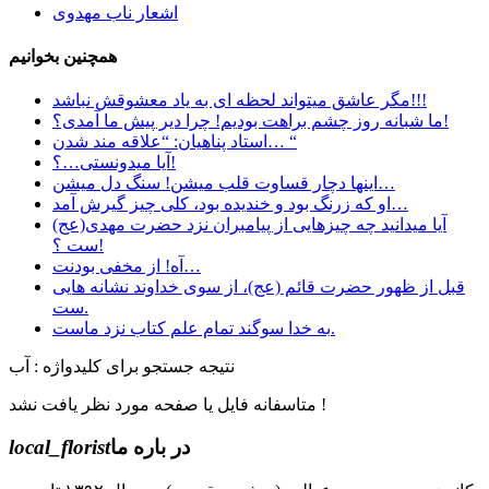
اشعار ناب مهدوی
همچنین بخوانیم
مگر عاشق میتواند لحظه ای به یاد معشوقش نباشد!!!
ما شبانه روز چشم براهت بودیم! چرا دیر پیش ما آمدی؟!
استاد پناهیان: “علاقه مند شدن… “
آیا میدونستی…؟!
اینها دچار قساوت قلب میشن! سنگ دل میشن…
او که زرنگ بود و خندیده بود، کلی چیز گیرش آمد…
آیا میدانید چه چیزهایی از پیامبران نزد حضرت مهدی(عج)
ست ؟!
آه! از مخفی بودنت…
قبل از ظهور حضرت قائم (عج)، از سوی خداوند نشانه هایی
ست.
به خدا سوگند تمام علم کتاب نزد ماست.
نتیجه جستجو برای کلیدواژه : آب
متاسفانه فایل یا صفحه مورد نظر یافت نشد !
در باره ما
local_florist