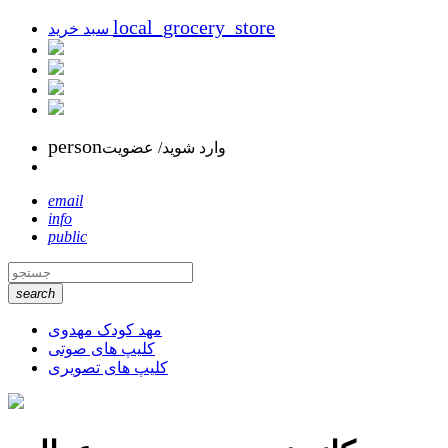
local_grocery_store
سبد خرید
person
وارد شوید/ عضویت
email
info
public
search
مهد کودک مهدوی
کلیپ های صوتی
کلیپ های تصویری