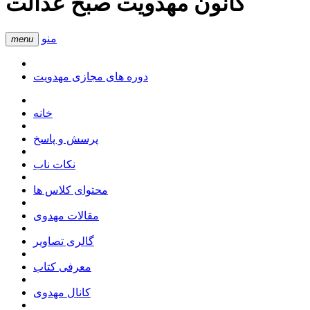
کانون مهدویت صبح عدالت
منو
menu
دوره های مجازی مهدویت
خانه
پرسش و پاسخ
نکات ناب
محتوای کلاس ها
مقالات مهدوی
گالری تصاویر
معرفی کتاب
کانال مهدوی