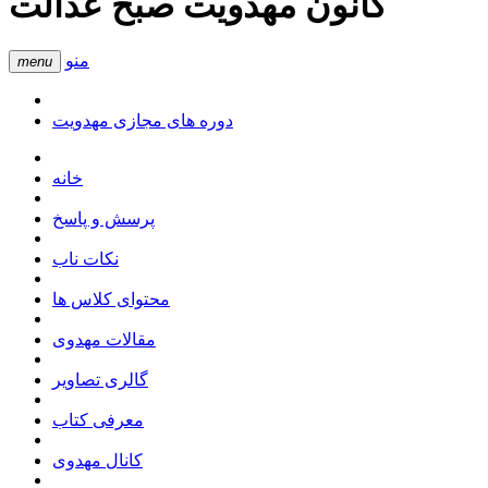
کانون مهدویت صبح عدالت
منو
menu
دوره های مجازی مهدویت
خانه
پرسش و پاسخ
نکات ناب
محتوای کلاس ها
مقالات مهدوی
گالری تصاویر
معرفی کتاب
کانال مهدوی