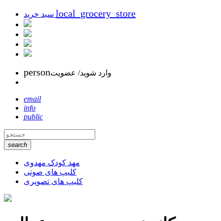
local_grocery_store
سبد خرید
person
وارد شوید/ عضویت
email
info
public
search
مهد کودک مهدوی
کلیپ های صوتی
کلیپ های تصویری