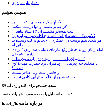
اشعار ناب مهدوی
همچنین بخوانیم
یکبارِ دیگر جمعه ای با تو نیـــامد …
اگر چه تو طبیبی و دوا درست میکنی
علت تمسخر منتظــران؟! (استاد پناهیان)
کلامی تکان دهنده از آیت الله حاج آقامجتبی تهرانی(ره)
هر شب، یتیم توست دل جمکرانی ام/جانم به لب رسیده بیا
یار جانی ام
امام زمان رو به خاطر رفع نیازهای دنیایی صدا زدن “ایرادی
نداره” بشرطی ..
“دوران با تـــــــــو بــودن؛ دوران بدون ظلم…”
آیا میدانید چه چیزهایی از پیامبران نزد حضرت مهدی(عج)
ست ؟!
او حاضر است ولی ظاهر نیست!
خسته شدن از ظلم به تنهایی کافی نیست …
نتیجه جستجو برای کلیدواژه : آیه 89
متاسفانه فایل یا صفحه مورد نظر یافت نشد !
در باره ما
local_florist