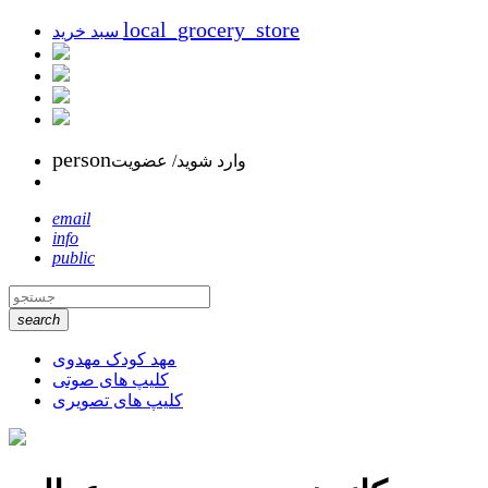
local_grocery_store
سبد خرید
person
وارد شوید/ عضویت
email
info
public
search
مهد کودک مهدوی
کلیپ های صوتی
کلیپ های تصویری