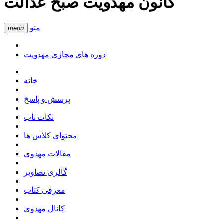
کانون مهدویت صبح عدالت
منو
menu
دوره های مجازی مهدویت
خانه
پرسش و پاسخ
نکات ناب
محتوای کلاس ها
مقالات مهدوی
گالری تصاویر
معرفی کتاب
کانال مهدوی