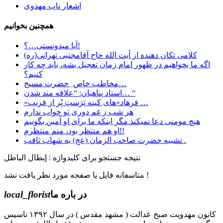
اشعار ناب مهدوی
همچنین بخوانیم
آیا میدونستی…؟!
کلامی تکان دهنده از آیت الله حاج آقامجتبی تهرانی(ره)
اگه ما بخواهیم در ظهور امام زمان تعجیل بشه، باید چه کار
کنیم؟
مخاطب خاص ِ حضرت مسیح…
استاد پناهیان: “علاقه مند شدن… “
«فرهاد»های کینه پَرَستِ پُر از فریب …
هر شب ز غم دوری تو خواب ندارم
هیچ مومنی دعا نمیکند مگر اینکه ما برای او آمین بگوییم
او هم منتظر بود، منم منتظرم!!
تشبیه حضرت صاحب الزمان (عج) به شهاب ثاقب .
نتیجه جستجو برای کلیدواژه : إبطال الباطل
متاسفانه فایل یا صفحه مورد نظر یافت نشد !
در باره ما
local_florist
کانون مهدویت صبح عدالت ( مشهد مقدس ) در سال ۱۳۹۲ تاسیس